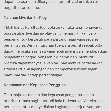
dapat merasa lebih dihargai dan termotivasi untuk terus
berjudi secara online.
Taruhan Live dan In-Play
Tidak hanya itu, situs judi bola terkemuka juga menawarkan
opsi taruhan live dan in-play yang memungkinkan para
pemain untuk bertaruh pada pertandingan yang sedang
berlangsung. Dengan taruhan live, para pecinta sepak bola
dapat merasakan sensasi yang lebih intens dan mendapatkan
pengalaman berjudi yang lebih dinamis dan interaktif.
Mereka dapat menyesuaikan taruhan mereka berdasarkan
situasi aktual di lapangan dan memperoleh keuntungan
maksimal dari setiap pertandingan.
Keamanan dan Kepuasan Pengguna
Tentu saja, keamanan dan kepuasan pengguna adalah
prioritas utama bagi situs judi bola terkemuka. Mereka selalu
berusaha untuk menyediakan lingkungan berjudi yang aman