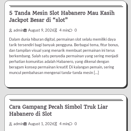
5 Tanda Mesin Slot Habanero Mau Kasih
Jackpot Besar di “slot”
admin
August 9, 2026
4 min
0
Dalam dunia hiburan digital, permainan slot selalu memiliki daya
tarik tersendiri bagi banyak pengguna. Berbagai tema, fitur bonus,
dan tampilan visual yang menarik membuat permainan ini terus
berkembang. Salah satu penyedia permainan yang sering menjadi
perhatian komunitas adalah Habanero, yang dikenal dengan
beragam konsep permainan kreatif. Di kalangan pemain, sering
muncul pembahasan mengenai tanda-tanda mesin […]
Uncategorized
Cara Gampang Pecah Simbol Truk Liar
Habanero di Slot
admin
August 1, 2026
4 min
0