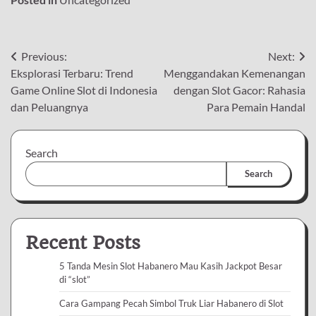
Post
Previous:
Next:
Eksplorasi Terbaru: Trend
Menggandakan Kemenangan
navigation
Game Online Slot di Indonesia
dengan Slot Gacor: Rahasia
dan Peluangnya
Para Pemain Handal
Search
Search
Recent Posts
5 Tanda Mesin Slot Habanero Mau Kasih Jackpot Besar
di “slot”
Cara Gampang Pecah Simbol Truk Liar Habanero di Slot