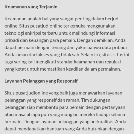
Keamanan yang Terjamin
Keamanan adalah hal yang sangat penting dalam berjudi
online. Situs pusatjudionline terkemuka menggunakan
teknologi enkripsi terbaru untuk melindungi informasi
pribadi dan keuangan para pemain. Dengan demikian, Anda
dapat bermain dengan tenang dan yakin bahwa data pribadi
Anda aman dari akses yang tidak sah. Selain itu, situs-situs ini
juga sering kali mengikuti standar keamanan dan regulasi
yang ketat untuk memastikan keadilan dalam permainan.
Layanan Pelanggan yang Responsif
Situs pusatjudionline yang baik juga menawarkan layanan
pelanggan yang responsif dan ramah. Tim dukungan
pelanggan siap membantu para pemain dengan pertanyaan
atau masalah apa pun yang mungkin mereka hadapi selama
bermain. Dengan layanan pelanggan yang berkualitas, Anda
dapat mendapatkan bantuan yang Anda butuhkan dengan