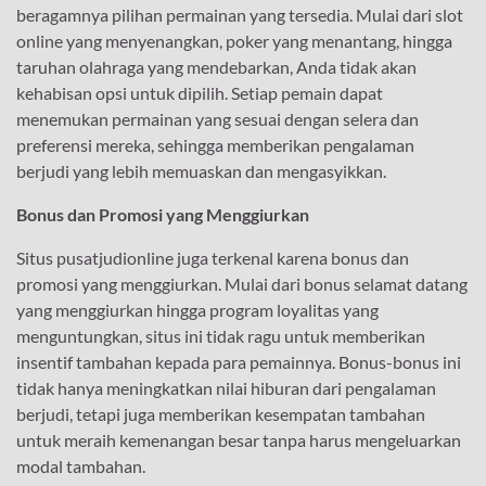
beragamnya pilihan permainan yang tersedia. Mulai dari slot
online yang menyenangkan, poker yang menantang, hingga
taruhan olahraga yang mendebarkan, Anda tidak akan
kehabisan opsi untuk dipilih. Setiap pemain dapat
menemukan permainan yang sesuai dengan selera dan
preferensi mereka, sehingga memberikan pengalaman
berjudi yang lebih memuaskan dan mengasyikkan.
Bonus dan Promosi yang Menggiurkan
Situs pusatjudionline juga terkenal karena bonus dan
promosi yang menggiurkan. Mulai dari bonus selamat datang
yang menggiurkan hingga program loyalitas yang
menguntungkan, situs ini tidak ragu untuk memberikan
insentif tambahan kepada para pemainnya. Bonus-bonus ini
tidak hanya meningkatkan nilai hiburan dari pengalaman
berjudi, tetapi juga memberikan kesempatan tambahan
untuk meraih kemenangan besar tanpa harus mengeluarkan
modal tambahan.