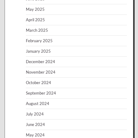
May 2025
April 2025
March 2025
February 2025
January 2025
December 2024
November 2024
October 2024
September 2024
August 2024
July 2024
June 2024
May 2024