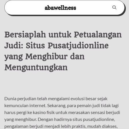
Skip
abawellness
to
content
Bersiaplah untuk Petualangan
Judi: Situs Pusatjudionline
yang Menghibur dan
Menguntungkan
Dunia perjudian telah mengalami evolusi besar sejak
kemunculan internet. Sekarang, para pemain judi tidak lagi
harus pergi ke kasino fisik untuk merasakan sensasi berjudi
yang menghibur. Dengan hadirnya situs pusatjudionline,
pengalaman berjudi menjadi lebih praktis, mudah diakses,