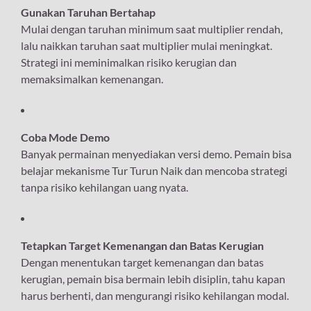
Gunakan Taruhan Bertahap
Mulai dengan taruhan minimum saat multiplier rendah,
lalu naikkan taruhan saat multiplier mulai meningkat.
Strategi ini meminimalkan risiko kerugian dan
memaksimalkan kemenangan.
Coba Mode Demo
Banyak permainan menyediakan versi demo. Pemain bisa
belajar mekanisme Tur Turun Naik dan mencoba strategi
tanpa risiko kehilangan uang nyata.
Tetapkan Target Kemenangan dan Batas Kerugian
Dengan menentukan target kemenangan dan batas
kerugian, pemain bisa bermain lebih disiplin, tahu kapan
harus berhenti, dan mengurangi risiko kehilangan modal.