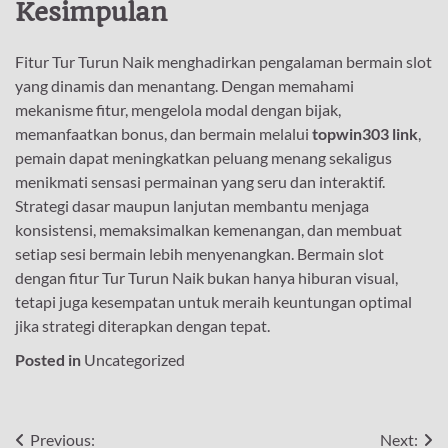
Kesimpulan
Fitur Tur Turun Naik menghadirkan pengalaman bermain slot
yang dinamis dan menantang. Dengan memahami
mekanisme fitur, mengelola modal dengan bijak,
memanfaatkan bonus, dan bermain melalui
topwin303 link
,
pemain dapat meningkatkan peluang menang sekaligus
menikmati sensasi permainan yang seru dan interaktif.
Strategi dasar maupun lanjutan membantu menjaga
konsistensi, memaksimalkan kemenangan, dan membuat
setiap sesi bermain lebih menyenangkan. Bermain slot
dengan fitur Tur Turun Naik bukan hanya hiburan visual,
tetapi juga kesempatan untuk meraih keuntungan optimal
jika strategi diterapkan dengan tepat.
Posted in
Uncategorized
Post
Previous:
Next: