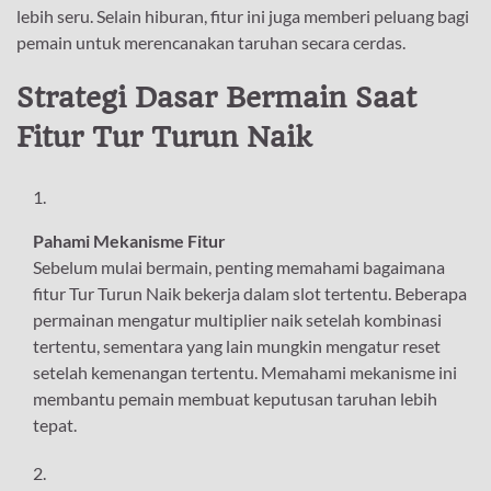
lebih seru. Selain hiburan, fitur ini juga memberi peluang bagi
pemain untuk merencanakan taruhan secara cerdas.
Strategi Dasar Bermain Saat
Fitur Tur Turun Naik
Pahami Mekanisme Fitur
Sebelum mulai bermain, penting memahami bagaimana
fitur Tur Turun Naik bekerja dalam slot tertentu. Beberapa
permainan mengatur multiplier naik setelah kombinasi
tertentu, sementara yang lain mungkin mengatur reset
setelah kemenangan tertentu. Memahami mekanisme ini
membantu pemain membuat keputusan taruhan lebih
tepat.