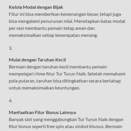
Kelola Modal dengan Bijak
Fitur ini bisa memberikan kemenangan besar, tetapi juga
bisa mengalami penurunan nilai. Menetapkan batas modal
per sesi membantu pemain tetap aman dan
memaksimalkan setiap kesempatan menang.
Mulai dengan Taruhan Kecil
Bermain dengan taruhan kecil membantu pemain
mempelajari ritme fitur Tur Turun Naik. Setelah memahami
pola putaran, taruhan bisa ditingkatkan secara bertahap
untuk memaksimalkan keuntungan.
Manfaatkan Fitur Bonus Lainnya
Banyak slot yang menggabungkan Tur Turun Naik dengan
fitur bonus seperti free spin atau simbol khusus. Bermain