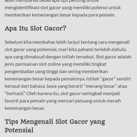
mengidentifikasi slot gacor yang memiliki potensi untuk
memberikan kemenangan besar kepada para pemain.
Apa Itu Slot Gacor?
Sebelum kita membahas lebih lanjut tentang cara mengenali
slot gacor yang potensial, mari kita pahami terlebih dahulu
apa yang dimaksud dengan istilah tersebut. Slot gacor adalah
jenis permainan slot online yang memiliki tingkat
pengembalian yang tinggi dan sering memberikan
kemenangan besar kepada pemainnya. Istilah “gacor” sendiri
berasal dari bahasa Jawa yang berarti “menang besar” atau
“berhasil.” Oleh karena itu, slot gacor seringkali menjadi
favorit para pemain yang mencari peluang untuk meraih
kemenangan besar.
Tips Mengenali Slot Gacor yang
Potensial