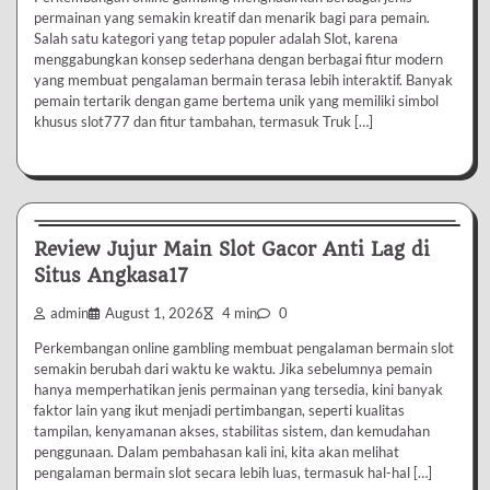
permainan yang semakin kreatif dan menarik bagi para pemain.
Salah satu kategori yang tetap populer adalah Slot, karena
menggabungkan konsep sederhana dengan berbagai fitur modern
yang membuat pengalaman bermain terasa lebih interaktif. Banyak
pemain tertarik dengan game bertema unik yang memiliki simbol
khusus slot777 dan fitur tambahan, termasuk Truk […]
Uncategorized
Review Jujur Main Slot Gacor Anti Lag di
Situs Angkasa17
admin
August 1, 2026
4 min
0
Perkembangan online gambling membuat pengalaman bermain slot
semakin berubah dari waktu ke waktu. Jika sebelumnya pemain
hanya memperhatikan jenis permainan yang tersedia, kini banyak
faktor lain yang ikut menjadi pertimbangan, seperti kualitas
tampilan, kenyamanan akses, stabilitas sistem, dan kemudahan
penggunaan. Dalam pembahasan kali ini, kita akan melihat
pengalaman bermain slot secara lebih luas, termasuk hal-hal […]