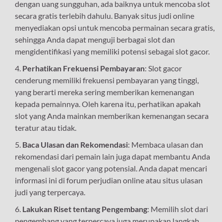
dengan uang sungguhan, ada baiknya untuk mencoba slot
secara gratis terlebih dahulu. Banyak situs judi online
menyediakan opsi untuk mencoba permainan secara gratis,
sehingga Anda dapat menguji berbagai slot dan
mengidentifikasi yang memiliki potensi sebagai slot gacor.
Perhatikan Frekuensi Pembayaran
: Slot gacor
cenderung memiliki frekuensi pembayaran yang tinggi,
yang berarti mereka sering memberikan kemenangan
kepada pemainnya. Oleh karena itu, perhatikan apakah
slot yang Anda mainkan memberikan kemenangan secara
teratur atau tidak.
Baca Ulasan dan Rekomendasi
: Membaca ulasan dan
rekomendasi dari pemain lain juga dapat membantu Anda
mengenali slot gacor yang potensial. Anda dapat mencari
informasi ini di forum perjudian online atau situs ulasan
judi yang terpercaya.
Lakukan Riset tentang Pengembang
: Memilih slot dari
pengembang yang terpercaya juga merupakan langkah