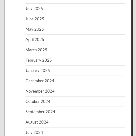
July 2025
June 2025
May 2025
April 2025
March 2025
February 2025
January 2025
December 2024
November 2024
October 2024
September 2024
August 2024
July 2024