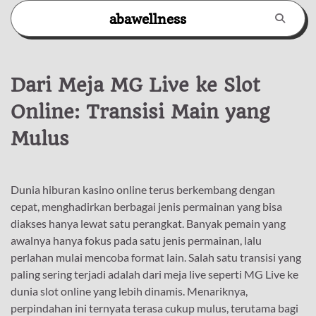
Skip
abawellness
to
content
Dari Meja MG Live ke Slot
Online: Transisi Main yang
Mulus
Dunia hiburan kasino online terus berkembang dengan
cepat, menghadirkan berbagai jenis permainan yang bisa
diakses hanya lewat satu perangkat. Banyak pemain yang
awalnya hanya fokus pada satu jenis permainan, lalu
perlahan mulai mencoba format lain. Salah satu transisi yang
paling sering terjadi adalah dari meja live seperti MG Live ke
dunia slot online yang lebih dinamis. Menariknya,
perpindahan ini ternyata terasa cukup mulus, terutama bagi