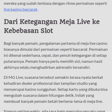
mereka yang sudah terbiasa dengan ritme permainan seperti
live kasino baccarat
.
Dari Ketegangan Meja Live ke
Kebebasan Slot
Bagi banyak pemain, pengalaman pertama di meja live casino
biasanya dimulai dari permainan seperti baccarat. Permainan
ini dikenal sederhana, cepat, dan penuh ketegangan di setiap
putarannya. Pemain hanya perlu memilih sisi, namun hasil
akhirnya selalu menghadirkan adrenalin tersendiri.
Di MG Live, suasana tersebut semakin terasa nyata berkat
kehadiran dealer profesional dan tampilan studio yang
menyerupai kasino sungguhan. Setiap kartu yang dibuka bisa
mengubah suasana dalam hitungan detik. Inilah yang
membuat banyak pemain betah berlama-lama di meja live.
Namun seiring waktu, ada rasa ingin mencoba sesuatu yang