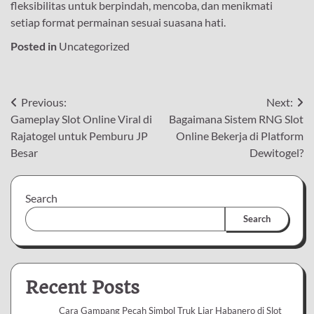
fleksibilitas untuk berpindah, mencoba, dan menikmati
setiap format permainan sesuai suasana hati.
Posted in
Uncategorized
Post
Previous:
Next:
Gameplay Slot Online Viral di
Bagaimana Sistem RNG Slot
navigation
Rajatogel untuk Pemburu JP
Online Bekerja di Platform
Besar
Dewitogel?
Search
Search
Recent Posts
Cara Gampang Pecah Simbol Truk Liar Habanero di Slot