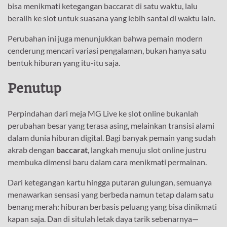
bisa menikmati ketegangan baccarat di satu waktu, lalu
beralih ke slot untuk suasana yang lebih santai di waktu lain.
Perubahan ini juga menunjukkan bahwa pemain modern
cenderung mencari variasi pengalaman, bukan hanya satu
bentuk hiburan yang itu-itu saja.
Penutup
Perpindahan dari meja MG Live ke slot online bukanlah
perubahan besar yang terasa asing, melainkan transisi alami
dalam dunia hiburan digital. Bagi banyak pemain yang sudah
akrab dengan
baccarat
, langkah menuju slot online justru
membuka dimensi baru dalam cara menikmati permainan.
Dari ketegangan kartu hingga putaran gulungan, semuanya
menawarkan sensasi yang berbeda namun tetap dalam satu
benang merah: hiburan berbasis peluang yang bisa dinikmati
kapan saja. Dan di situlah letak daya tarik sebenarnya—