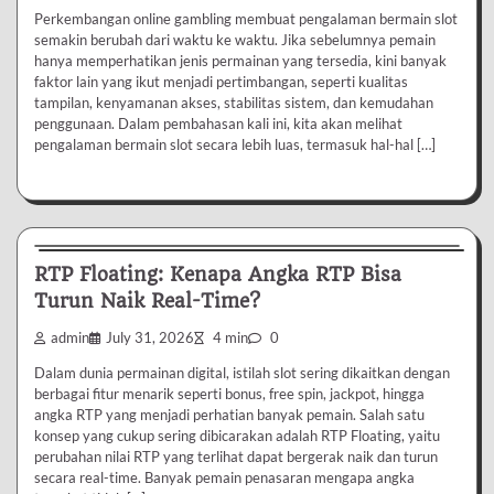
Perkembangan online gambling membuat pengalaman bermain slot
semakin berubah dari waktu ke waktu. Jika sebelumnya pemain
hanya memperhatikan jenis permainan yang tersedia, kini banyak
faktor lain yang ikut menjadi pertimbangan, seperti kualitas
tampilan, kenyamanan akses, stabilitas sistem, dan kemudahan
penggunaan. Dalam pembahasan kali ini, kita akan melihat
pengalaman bermain slot secara lebih luas, termasuk hal-hal […]
Uncategorized
RTP Floating: Kenapa Angka RTP Bisa
Turun Naik Real-Time?
admin
July 31, 2026
4 min
0
Dalam dunia permainan digital, istilah slot sering dikaitkan dengan
berbagai fitur menarik seperti bonus, free spin, jackpot, hingga
angka RTP yang menjadi perhatian banyak pemain. Salah satu
konsep yang cukup sering dibicarakan adalah RTP Floating, yaitu
perubahan nilai RTP yang terlihat dapat bergerak naik dan turun
secara real-time. Banyak pemain penasaran mengapa angka