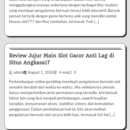
menggabungkan konsep sederhana dengan berbagai fitur modern
yang membuat pengalaman bermain terasa lebih interaktif. Banyak
pemain tertarik dengan game bertema unik yang memiliki simbol
khusus slot777 dan fitur tambahan, termasuk Truk […]
Uncategorized
Review Jujur Main Slot Gacor Anti Lag di
Situs Angkasa17
admin
August 1, 2026
4 min
0
Perkembangan online gambling membuat pengalaman bermain slot
semakin berubah dari waktu ke waktu. Jika sebelumnya pemain
hanya memperhatikan jenis permainan yang tersedia, kini banyak
faktor lain yang ikut menjadi pertimbangan, seperti kualitas
tampilan, kenyamanan akses, stabilitas sistem, dan kemudahan
penggunaan. Dalam pembahasan kali ini, kita akan melihat
pengalaman bermain slot secara lebih luas, termasuk hal-hal […]