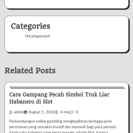
Categories
Uncategorized
Related Posts
Uncategorized
Cara Gampang Pecah Simbol Truk Liar
Habanero di Slot
admin
August 1, 2026
4 min
0
Perkembangan online gambling menghadirkan berbagai jenis
permainan yang semakin kreatif dan menarik bagi para pemain.
Salah satu kategori yang tetap populer adalah Slot, karena