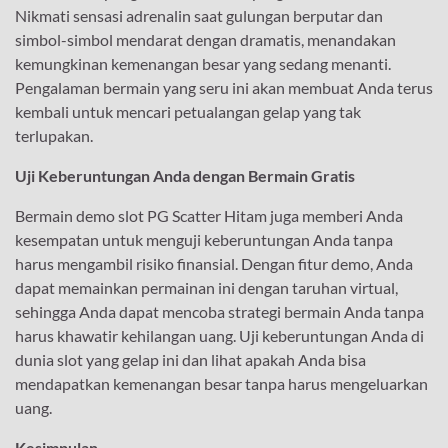
Nikmati sensasi adrenalin saat gulungan berputar dan
simbol-simbol mendarat dengan dramatis, menandakan
kemungkinan kemenangan besar yang sedang menanti.
Pengalaman bermain yang seru ini akan membuat Anda terus
kembali untuk mencari petualangan gelap yang tak
terlupakan.
Uji Keberuntungan Anda dengan Bermain Gratis
Bermain demo slot PG Scatter Hitam juga memberi Anda
kesempatan untuk menguji keberuntungan Anda tanpa
harus mengambil risiko finansial. Dengan fitur demo, Anda
dapat memainkan permainan ini dengan taruhan virtual,
sehingga Anda dapat mencoba strategi bermain Anda tanpa
harus khawatir kehilangan uang. Uji keberuntungan Anda di
dunia slot yang gelap ini dan lihat apakah Anda bisa
mendapatkan kemenangan besar tanpa harus mengeluarkan
uang.
Kesimpulan