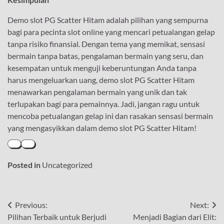
Demo slot PG Scatter Hitam adalah pilihan yang sempurna
bagi para pecinta slot online yang mencari petualangan gelap
tanpa risiko finansial. Dengan tema yang memikat, sensasi
bermain tanpa batas, pengalaman bermain yang seru, dan
kesempatan untuk menguji keberuntungan Anda tanpa
harus mengeluarkan uang, demo slot PG Scatter Hitam
menawarkan pengalaman bermain yang unik dan tak
terlupakan bagi para pemainnya. Jadi, jangan ragu untuk
mencoba petualangan gelap ini dan rasakan sensasi bermain
yang mengasyikkan dalam demo slot PG Scatter Hitam!
Posted in
Uncategorized
Post
Previous:
Next:
Pilihan Terbaik untuk Berjudi
Menjadi Bagian dari Elit: