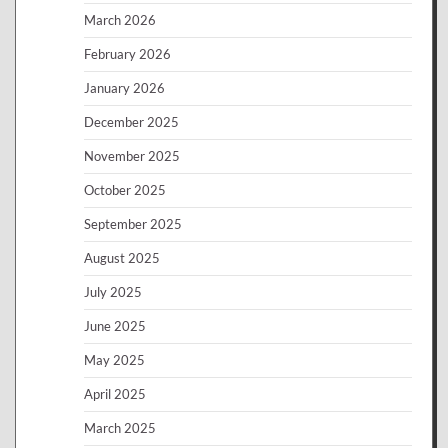
March 2026
February 2026
January 2026
December 2025
November 2025
October 2025
September 2025
August 2025
July 2025
June 2025
May 2025
April 2025
March 2025