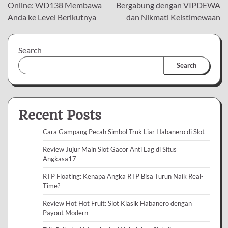
navigation
Online: WD138 Membawa
Bergabung dengan VIPDEWA
Anda ke Level Berikutnya
dan Nikmati Keistimewaan
Search
Search
Recent Posts
Cara Gampang Pecah Simbol Truk Liar Habanero di Slot
Review Jujur Main Slot Gacor Anti Lag di Situs
Angkasa17
RTP Floating: Kenapa Angka RTP Bisa Turun Naik Real-
Time?
Review Hot Hot Fruit: Slot Klasik Habanero dengan
Payout Modern