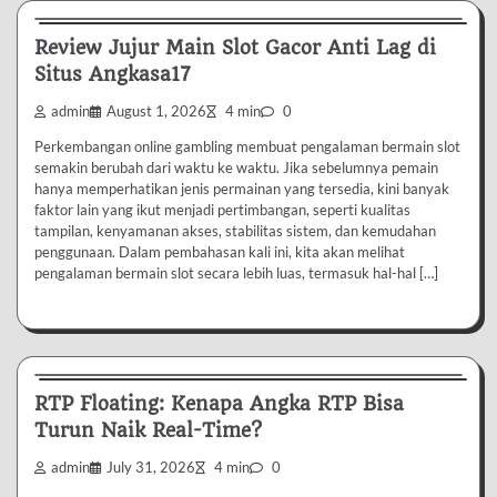
Review Jujur Main Slot Gacor Anti Lag di
Situs Angkasa17
admin
August 1, 2026
4 min
0
Perkembangan online gambling membuat pengalaman bermain slot
semakin berubah dari waktu ke waktu. Jika sebelumnya pemain
hanya memperhatikan jenis permainan yang tersedia, kini banyak
faktor lain yang ikut menjadi pertimbangan, seperti kualitas
tampilan, kenyamanan akses, stabilitas sistem, dan kemudahan
penggunaan. Dalam pembahasan kali ini, kita akan melihat
pengalaman bermain slot secara lebih luas, termasuk hal-hal […]
Uncategorized
RTP Floating: Kenapa Angka RTP Bisa
Turun Naik Real-Time?
admin
July 31, 2026
4 min
0