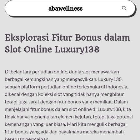
Skip
abawellness
to
content
Eksplorasi Fitur Bonus dalam
Slot Online Luxury138
Di belantara perjudian online, dunia slot menawarkan
berbagai kemungkinan yang mengasyikkan. Luxury138,
sebuah platform perjudian online terkemuka di Indonesia,
dikenal dengan koleksi slot yang tidak hanya menghibur
tetapi juga sarat dengan fitur bonus yang memikat. Dalam
menjelajahi fitur bonus dalam slot online di Luxury138, kita
tidak hanya menemukan elemen kejutan, tetapi juga potensi
kemenangan yang luar biasa. Mari kita mengulik berbagai
fitur bonus yang ada dan bagaimana mereka menambah
keseruan permainan.