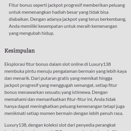
Fitur bonus seperti jackpot progresif memberikan peluang
untuk memenangkan hadiah besar yang tidak bisa
diabaikan. Dengan adanya jackpot yang terus berkembang,
Anda memiliki kesempatan untuk meraih kemenangan
yang mengubah hidup.
Kesimpulan
Eksplorasi fitur bonus dalam slot online di Luxury138
membuka pintu menuju pengalaman bermain yang lebih kaya
dan menarik. Dari putaran gratis yang memikat hingga
jackpot progresif yang menggugah semangat, setiap fitur
bonus menawarkan sesuatu yang istimewa. Dengan
memahami dan memanfaatkan fitur-fitur ini, Anda tidak
hanya dapat meningkatkan peluang kemenangan tetapi juga
menikmati setiap momen bermain dengan lebih penuh rasa.
Luxury138, dengan koleksi slot dari penyedia perangkat