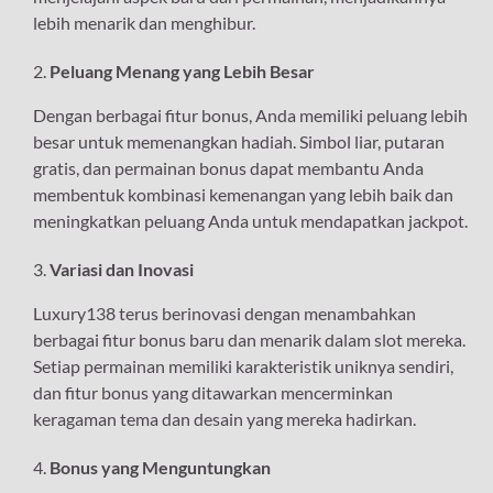
lebih menarik dan menghibur.
Peluang Menang yang Lebih Besar
Dengan berbagai fitur bonus, Anda memiliki peluang lebih
besar untuk memenangkan hadiah. Simbol liar, putaran
gratis, dan permainan bonus dapat membantu Anda
membentuk kombinasi kemenangan yang lebih baik dan
meningkatkan peluang Anda untuk mendapatkan jackpot.
Variasi dan Inovasi
Luxury138 terus berinovasi dengan menambahkan
berbagai fitur bonus baru dan menarik dalam slot mereka.
Setiap permainan memiliki karakteristik uniknya sendiri,
dan fitur bonus yang ditawarkan mencerminkan
keragaman tema dan desain yang mereka hadirkan.
Bonus yang Menguntungkan