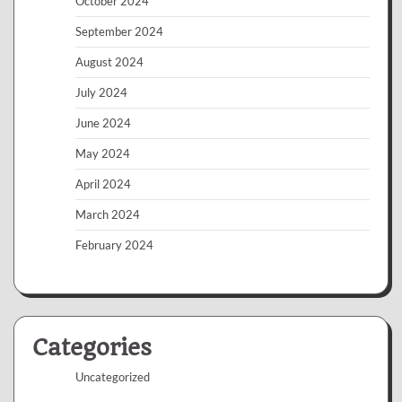
October 2024
September 2024
August 2024
July 2024
June 2024
May 2024
April 2024
March 2024
February 2024
Categories
Uncategorized