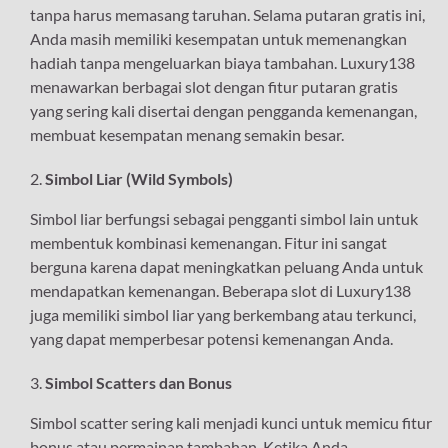
tanpa harus memasang taruhan. Selama putaran gratis ini,
Anda masih memiliki kesempatan untuk memenangkan
hadiah tanpa mengeluarkan biaya tambahan. Luxury138
menawarkan berbagai slot dengan fitur putaran gratis
yang sering kali disertai dengan pengganda kemenangan,
membuat kesempatan menang semakin besar.
Simbol Liar (Wild Symbols)
Simbol liar berfungsi sebagai pengganti simbol lain untuk
membentuk kombinasi kemenangan. Fitur ini sangat
berguna karena dapat meningkatkan peluang Anda untuk
mendapatkan kemenangan. Beberapa slot di Luxury138
juga memiliki simbol liar yang berkembang atau terkunci,
yang dapat memperbesar potensi kemenangan Anda.
Simbol Scatters dan Bonus
Simbol scatter sering kali menjadi kunci untuk memicu fitur
bonus atau permainan tambahan. Ketika Anda