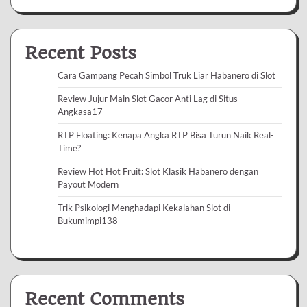
Recent Posts
Cara Gampang Pecah Simbol Truk Liar Habanero di Slot
Review Jujur Main Slot Gacor Anti Lag di Situs
Angkasa17
RTP Floating: Kenapa Angka RTP Bisa Turun Naik Real-
Time?
Review Hot Hot Fruit: Slot Klasik Habanero dengan
Payout Modern
Trik Psikologi Menghadapi Kekalahan Slot di
Bukumimpi138
Recent Comments