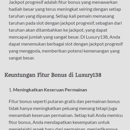
Jackpot progresif adalah fitur bonus yang menawarkan
hadiah besar yang terus meningkat seiring dengan setiap
taruhan yang dipasang. Setiap kali pemain memasang
taruhan pada slot dengan jackpot progresif, sebagian dari
taruhan akan ditambahkan ke jackpot, yang dapat
mencapai jumlah yang sangat besar. Di Luxury138, Anda
dapat menemukan berbagai slot dengan jackpot progresif
yang menggoda, memberikan potensi kemenangan yang
sangat besar.
Keuntungan Fitur Bonus di Luxury138
Meningkatkan Keseruan Permainan
Fitur bonus seperti putaran gratis dan permainan bonus
tidak hanya meningkatkan peluang menang tetapi juga
menambah keseruan permainan. Setiap kali Anda memicu
fitur bonus, Anda mendapatkan kesempatan untuk
menjelajahi aspek baru dari permainan, menjadikannya