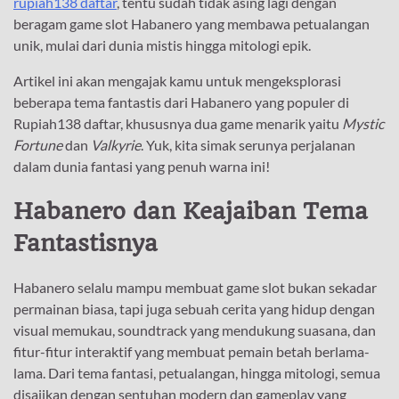
rupiah138 daftar
, tentu sudah tidak asing lagi dengan
beragam game slot Habanero yang membawa petualangan
unik, mulai dari dunia mistis hingga mitologi epik.
Artikel ini akan mengajak kamu untuk mengeksplorasi
beberapa tema fantastis dari Habanero yang populer di
Rupiah138 daftar, khususnya dua game menarik yaitu
Mystic
Fortune
dan
Valkyrie
. Yuk, kita simak serunya perjalanan
dalam dunia fantasi yang penuh warna ini!
Habanero dan Keajaiban Tema
Fantastisnya
Habanero selalu mampu membuat game slot bukan sekadar
permainan biasa, tapi juga sebuah cerita yang hidup dengan
visual memukau, soundtrack yang mendukung suasana, dan
fitur-fitur interaktif yang membuat pemain betah berlama-
lama. Dari tema fantasi, petualangan, hingga mitologi, semua
disajikan dengan sentuhan modern dan gameplay yang