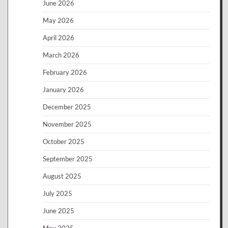
June 2026
May 2026
April 2026
March 2026
February 2026
January 2026
December 2025
November 2025
October 2025
September 2025
August 2025
July 2025
June 2025