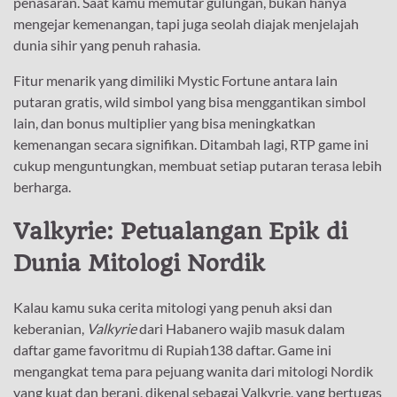
penasaran. Saat kamu memutar gulungan, bukan hanya
mengejar kemenangan, tapi juga seolah diajak menjelajah
dunia sihir yang penuh rahasia.
Fitur menarik yang dimiliki Mystic Fortune antara lain
putaran gratis, wild simbol yang bisa menggantikan simbol
lain, dan bonus multiplier yang bisa meningkatkan
kemenangan secara signifikan. Ditambah lagi, RTP game ini
cukup menguntungkan, membuat setiap putaran terasa lebih
berharga.
Valkyrie: Petualangan Epik di
Dunia Mitologi Nordik
Kalau kamu suka cerita mitologi yang penuh aksi dan
keberanian,
Valkyrie
dari Habanero wajib masuk dalam
daftar game favoritmu di Rupiah138 daftar. Game ini
mengangkat tema para pejuang wanita dari mitologi Nordik
yang kuat dan berani, dikenal sebagai Valkyrie, yang bertugas