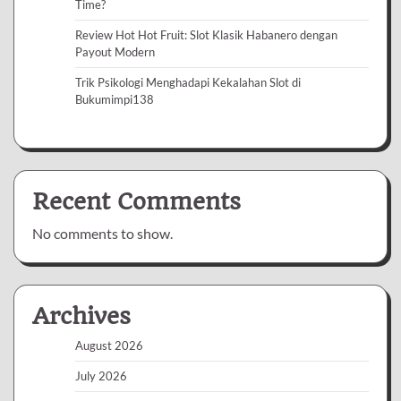
Time?
Review Hot Hot Fruit: Slot Klasik Habanero dengan
Payout Modern
Trik Psikologi Menghadapi Kekalahan Slot di
Bukumimpi138
Recent Comments
No comments to show.
Archives
August 2026
July 2026