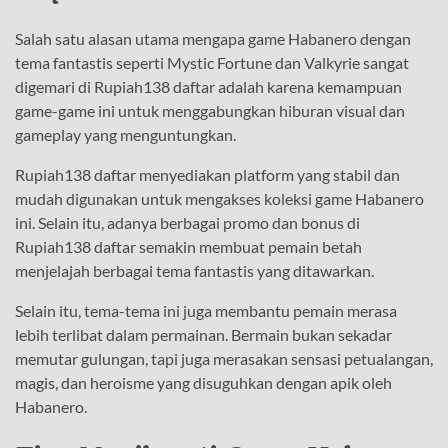
Salah satu alasan utama mengapa game Habanero dengan
tema fantastis seperti Mystic Fortune dan Valkyrie sangat
digemari di Rupiah138 daftar adalah karena kemampuan
game-game ini untuk menggabungkan hiburan visual dan
gameplay yang menguntungkan.
Rupiah138 daftar menyediakan platform yang stabil dan
mudah digunakan untuk mengakses koleksi game Habanero
ini. Selain itu, adanya berbagai promo dan bonus di
Rupiah138 daftar semakin membuat pemain betah
menjelajah berbagai tema fantastis yang ditawarkan.
Selain itu, tema-tema ini juga membantu pemain merasa
lebih terlibat dalam permainan. Bermain bukan sekadar
memutar gulungan, tapi juga merasakan sensasi petualangan,
magis, dan heroisme yang disuguhkan dengan apik oleh
Habanero.