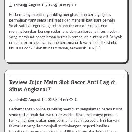
admin
August 1, 2026
4 min
0
Perkembangan online gambling menghadirkan berbagai jenis
permainan yang semakin kreatif dan menarik bagi para pemain.
Salah satu kategori yang tetap populer adalah Slot, karena
menggabungkan konsep sederhana dengan berbagai fitur modern
yang membuat pengalaman bermain terasa lebih interaktif. Banyak
pemain tertarik dengan game bertema unik yang memiliki simbol
khusus slot777 dan fitur tambahan, termasuk Truk […]
Uncategorized
Review Jujur Main Slot Gacor Anti Lag di
Situs Angkasa17
admin
August 1, 2026
4 min
0
Perkembangan online gambling membuat pengalaman bermain slot
semakin berubah dari waktu ke waktu. Jika sebelumnya pemain
hanya memperhatikan jenis permainan yang tersedia, kini banyak
faktor lain yang ikut menjadi pertimbangan, seperti kualitas
tampilan, kenyamanan akses, stabilitas sistem, dan kemudahan