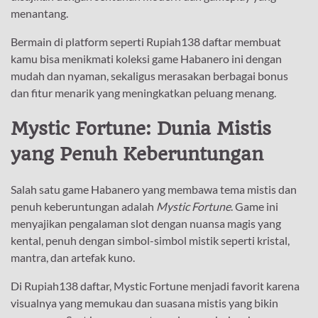
menantang.
Bermain di platform seperti Rupiah138 daftar membuat
kamu bisa menikmati koleksi game Habanero ini dengan
mudah dan nyaman, sekaligus merasakan berbagai bonus
dan fitur menarik yang meningkatkan peluang menang.
Mystic Fortune: Dunia Mistis
yang Penuh Keberuntungan
Salah satu game Habanero yang membawa tema mistis dan
penuh keberuntungan adalah
Mystic Fortune
. Game ini
menyajikan pengalaman slot dengan nuansa magis yang
kental, penuh dengan simbol-simbol mistik seperti kristal,
mantra, dan artefak kuno.
Di Rupiah138 daftar, Mystic Fortune menjadi favorit karena
visualnya yang memukau dan suasana mistis yang bikin