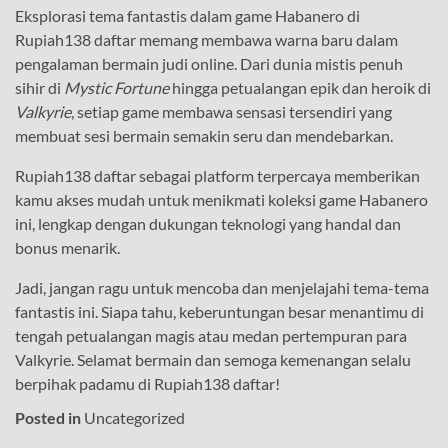
Eksplorasi tema fantastis dalam game Habanero di
Rupiah138 daftar memang membawa warna baru dalam
pengalaman bermain judi online. Dari dunia mistis penuh
sihir di
Mystic Fortune
hingga petualangan epik dan heroik di
Valkyrie
, setiap game membawa sensasi tersendiri yang
membuat sesi bermain semakin seru dan mendebarkan.
Rupiah138 daftar sebagai platform terpercaya memberikan
kamu akses mudah untuk menikmati koleksi game Habanero
ini, lengkap dengan dukungan teknologi yang handal dan
bonus menarik.
Jadi, jangan ragu untuk mencoba dan menjelajahi tema-tema
fantastis ini. Siapa tahu, keberuntungan besar menantimu di
tengah petualangan magis atau medan pertempuran para
Valkyrie. Selamat bermain dan semoga kemenangan selalu
berpihak padamu di Rupiah138 daftar!
Posted in
Uncategorized