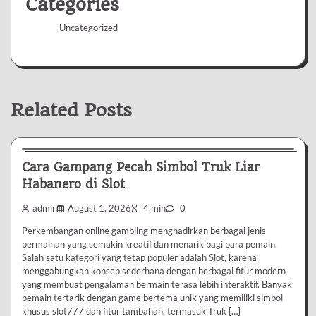
Categories
Uncategorized
Related Posts
Uncategorized
Cara Gampang Pecah Simbol Truk Liar
Habanero di Slot
admin
August 1, 2026
4 min
0
Perkembangan online gambling menghadirkan berbagai jenis
permainan yang semakin kreatif dan menarik bagi para pemain.
Salah satu kategori yang tetap populer adalah Slot, karena
menggabungkan konsep sederhana dengan berbagai fitur modern
yang membuat pengalaman bermain terasa lebih interaktif. Banyak
pemain tertarik dengan game bertema unik yang memiliki simbol
khusus slot777 dan fitur tambahan, termasuk Truk […]