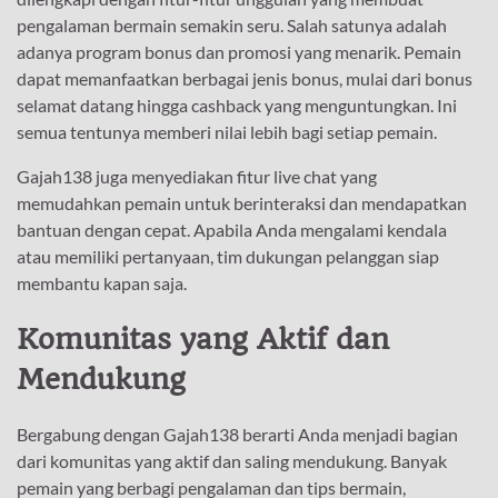
pengalaman bermain semakin seru. Salah satunya adalah
adanya program bonus dan promosi yang menarik. Pemain
dapat memanfaatkan berbagai jenis bonus, mulai dari bonus
selamat datang hingga cashback yang menguntungkan. Ini
semua tentunya memberi nilai lebih bagi setiap pemain.
Gajah138 juga menyediakan fitur live chat yang
memudahkan pemain untuk berinteraksi dan mendapatkan
bantuan dengan cepat. Apabila Anda mengalami kendala
atau memiliki pertanyaan, tim dukungan pelanggan siap
membantu kapan saja.
Komunitas yang Aktif dan
Mendukung
Bergabung dengan Gajah138 berarti Anda menjadi bagian
dari komunitas yang aktif dan saling mendukung. Banyak
pemain yang berbagi pengalaman dan tips bermain,