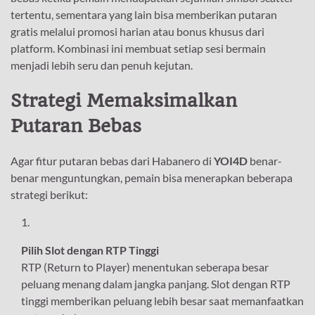
tertentu, sementara yang lain bisa memberikan putaran
gratis melalui promosi harian atau bonus khusus dari
platform. Kombinasi ini membuat setiap sesi bermain
menjadi lebih seru dan penuh kejutan.
Strategi Memaksimalkan
Putaran Bebas
Agar fitur putaran bebas dari Habanero di
YOI4D
benar-
benar menguntungkan, pemain bisa menerapkan beberapa
strategi berikut:
Pilih Slot dengan RTP Tinggi
RTP (Return to Player) menentukan seberapa besar
peluang menang dalam jangka panjang. Slot dengan RTP
tinggi memberikan peluang lebih besar saat memanfaatkan