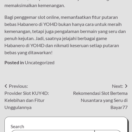
memaksimalkan kemenangan.
Bagi penggemar slot online, memanfaatkan fitur putaran
bebas Habanero di YOI4D bukan hanya cara untuk meraih
kemenangan, tetapi juga pengalaman bermain yang seru dan
penuh kejutan. Jadi, saatnya jelajahi berbagai game
Habanero di YOI4D dan nikmati keseruan setiap putaran
bebas yang ditawarkan!
Posted in
Uncategorized
Post
Previous:
Next:
Provider Slot KUY4D:
Rekomendasi Slot Bertema
navigation
Kelebihan dan Fitur
Nusantara yang Seru di
Unggulannya
Bayar77
Search