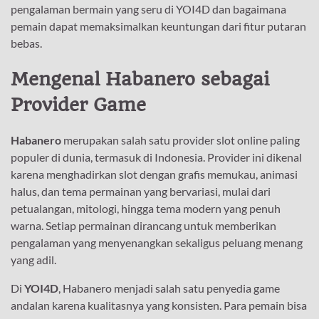
pengalaman bermain yang seru di YOI4D dan bagaimana
pemain dapat memaksimalkan keuntungan dari fitur putaran
bebas.
Mengenal Habanero sebagai
Provider Game
Habanero
merupakan salah satu provider slot online paling
populer di dunia, termasuk di Indonesia. Provider ini dikenal
karena menghadirkan slot dengan grafis memukau, animasi
halus, dan tema permainan yang bervariasi, mulai dari
petualangan, mitologi, hingga tema modern yang penuh
warna. Setiap permainan dirancang untuk memberikan
pengalaman yang menyenangkan sekaligus peluang menang
yang adil.
Di
YOI4D
, Habanero menjadi salah satu penyedia game
andalan karena kualitasnya yang konsisten. Para pemain bisa