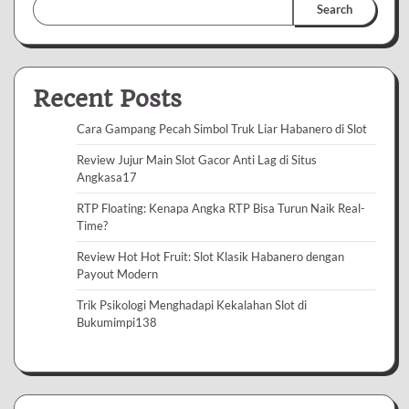
Search
Recent Posts
Cara Gampang Pecah Simbol Truk Liar Habanero di Slot
Review Jujur Main Slot Gacor Anti Lag di Situs
Angkasa17
RTP Floating: Kenapa Angka RTP Bisa Turun Naik Real-
Time?
Review Hot Hot Fruit: Slot Klasik Habanero dengan
Payout Modern
Trik Psikologi Menghadapi Kekalahan Slot di
Bukumimpi138