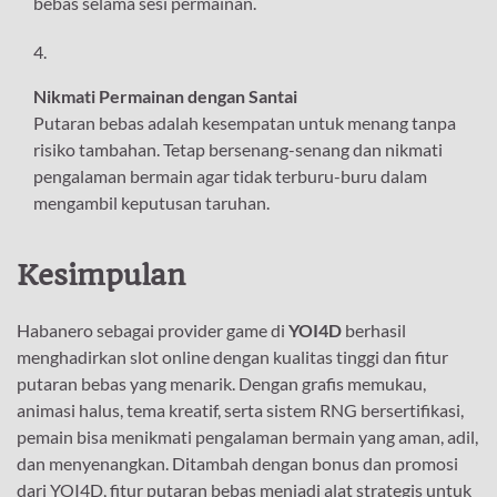
bebas selama sesi permainan.
Nikmati Permainan dengan Santai
Putaran bebas adalah kesempatan untuk menang tanpa
risiko tambahan. Tetap bersenang-senang dan nikmati
pengalaman bermain agar tidak terburu-buru dalam
mengambil keputusan taruhan.
Kesimpulan
Habanero sebagai provider game di
YOI4D
berhasil
menghadirkan slot online dengan kualitas tinggi dan fitur
putaran bebas yang menarik. Dengan grafis memukau,
animasi halus, tema kreatif, serta sistem RNG bersertifikasi,
pemain bisa menikmati pengalaman bermain yang aman, adil,
dan menyenangkan. Ditambah dengan bonus dan promosi
dari YOI4D, fitur putaran bebas menjadi alat strategis untuk