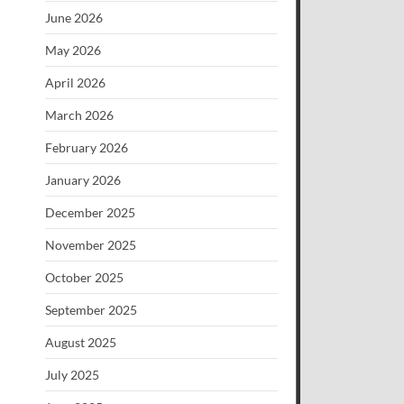
June 2026
May 2026
April 2026
March 2026
February 2026
January 2026
December 2025
November 2025
October 2025
September 2025
August 2025
July 2025