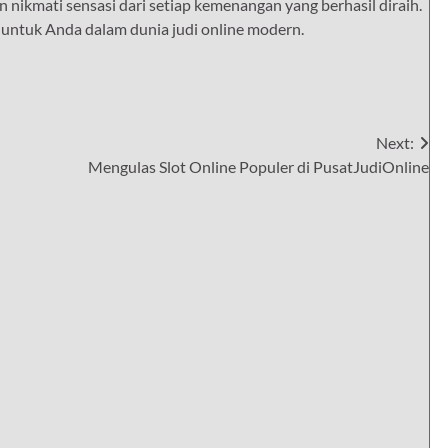
 nikmati sensasi dari setiap kemenangan yang berhasil diraih.
ntuk Anda dalam dunia judi online modern.
Next:
Mengulas Slot Online Populer di PusatJudiOnline