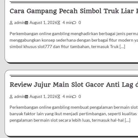
Cara Gampang Pecah Simbol Truk Liar H
admin
August 1, 2026
4 min
0
Perkembangan online gambling menghadirkan berbagai jenis permaina
menggabungkan konsep sederhana dengan berbagai fitur modern yan
simbol khusus slot777 dan fitur tambahan, termasuk Truk […]
Uncategorized
Review Jujur Main Slot Gacor Anti Lag 
admin
August 1, 2026
4 min
0
Perkembangan online gambling membuat pengalaman bermain slot s
banyak faktor lain yang ikut menjadi pertimbangan, seperti kualita
pengalaman bermain slot secara lebih luas, termasuk hal-hal […]