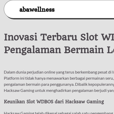
Skip
abawellness
to
content
Inovasi Terbaru Slot 
Pengalaman Bermain L
Dalam dunia perjudian online yang terus berkembang pesat di 
Platform ini tidak hanya menawarkan berbagai permainan seru,
pengalaman bermain para penggunanya. Dibalik kepopulerann
Hacksaw Gaming untuk menghadirkan pengalaman berjudi yang
Keunikan Slot WDBOS dari Hacksaw Gaming
Hacksaw Gaming telah dikenal sebagai salah satu pengembang 