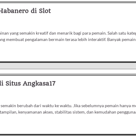
abanero di Slot
n yang semakin kreatif dan menarik bagi para pemain. Salah satu katego
g membuat pengalaman bermain terasa lebih interaktif. Banyak pemain 
di Situs Angkasa17
emakin berubah dari waktu ke waktu. Jika sebelumnya pemain hanya mem
s tampilan, kenyamanan akses, stabilitas sistem, dan kemudahan pengguna