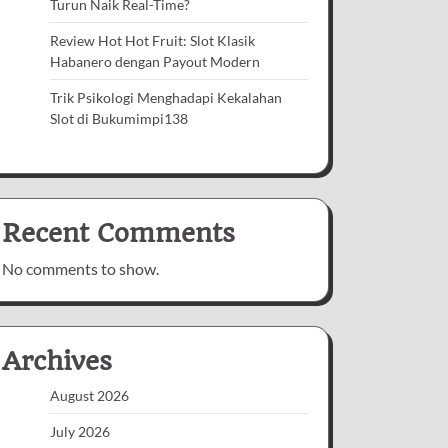
Turun Naik Real-Time?
Review Hot Hot Fruit: Slot Klasik
Habanero dengan Payout Modern
Trik Psikologi Menghadapi Kekalahan
Slot di Bukumimpi138
Recent Comments
No comments to show.
Archives
August 2026
July 2026