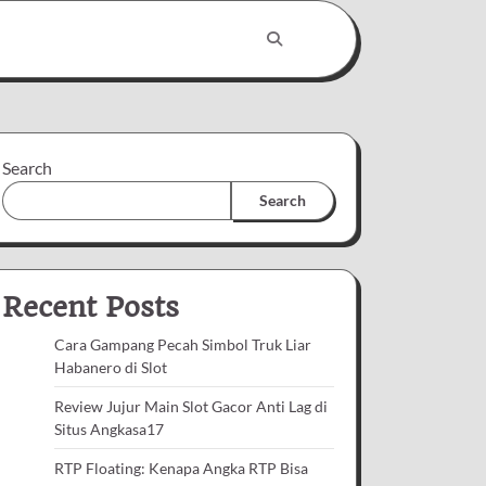
Search
Search
Recent Posts
Cara Gampang Pecah Simbol Truk Liar
Habanero di Slot
Review Jujur Main Slot Gacor Anti Lag di
Situs Angkasa17
RTP Floating: Kenapa Angka RTP Bisa