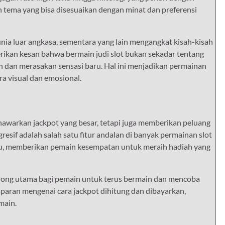
n tema yang bisa disesuaikan dengan minat dan preferensi
nia luar angkasa, sementara yang lain mengangkat kisah-kisah
rikan kesan bahwa bermain judi slot bukan sekadar tentang
n dan merasakan sensasi baru. Hal ini menjadikan permainan
a visual dan emosional.
enawarkan jackpot yang besar, tetapi juga memberikan peluang
esif adalah salah satu fitur andalan di banyak permainan slot
ktu, memberikan pemain kesempatan untuk meraih hadiah yang
rong utama bagi pemain untuk terus bermain dan mencoba
aran mengenai cara jackpot dihitung dan dibayarkan,
main.