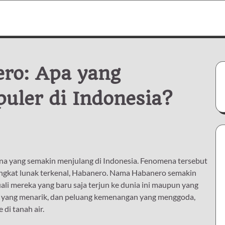
ero: Apa yang
uler di Indonesia?
mena yang semakin menjulang di Indonesia. Fenomena tersebut
angkat lunak terkenal, Habanero. Nama Habanero semakin
uali mereka yang baru saja terjun ke dunia ini maupun yang
 yang menarik, dan peluang kemenangan yang menggoda,
di tanah air.