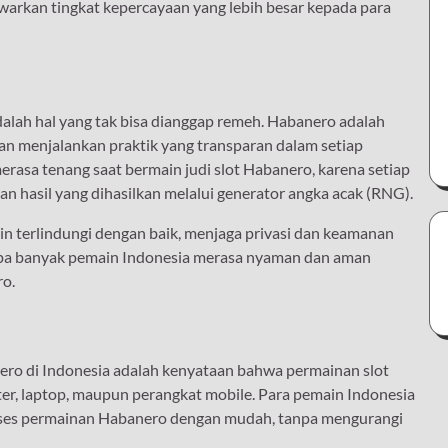
warkan tingkat kepercayaan yang lebih besar kepada para
dalah hal yang tak bisa dianggap remeh. Habanero adalah
 dan menjalankan praktik yang transparan dalam setiap
rasa tenang saat bermain judi slot Habanero, karena setiap
an hasil yang dihasilkan melalui generator angka acak (RNG).
in terlindungi dengan baik, menjaga privasi dan keamanan
gapa banyak pemain Indonesia merasa nyaman dan aman
ro.
ero di Indonesia adalah kenyataan bahwa permainan slot
ter, laptop, maupun perangkat mobile. Para pemain Indonesia
akses permainan Habanero dengan mudah, tanpa mengurangi