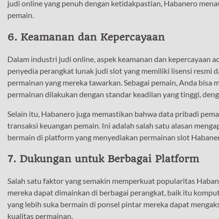
judi online yang penuh dengan ketidakpastian, Habanero mena
pemain.
6.
Keamanan dan Kepercayaan
Dalam industri judi online, aspek keamanan dan kepercayaan a
penyedia perangkat lunak judi slot yang memiliki lisensi resmi
permainan yang mereka tawarkan. Sebagai pemain, Anda bisa me
permainan dilakukan dengan standar keadilan yang tinggi, deng
Selain itu, Habanero juga memastikan bahwa data pribadi pema
transaksi keuangan pemain. Ini adalah salah satu alasan men
bermain di platform yang menyediakan permainan slot Habane
7.
Dukungan untuk Berbagai Platform
Salah satu faktor yang semakin memperkuat popularitas Haban
mereka dapat dimainkan di berbagai perangkat, baik itu kompu
yang lebih suka bermain di ponsel pintar mereka dapat meng
kualitas permainan.