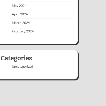
May 2024
April 2024
March 2024
February 2024
Categories
Uncategorized