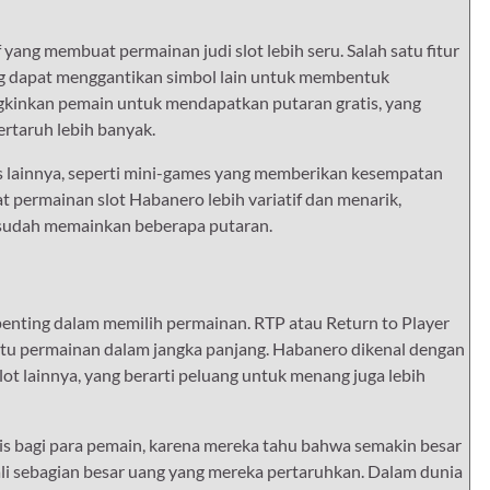
f yang membuat permainan judi slot lebih seru. Salah satu fitur
 dapat menggantikan simbol lain untuk membentuk
inkan pemain untuk mendapatkan putaran gratis, yang
rtaruh lebih banyak.
us lainnya, seperti mini-games yang memberikan kesempatan
permainan slot Habanero lebih variatif dan menarik,
sudah memainkan beberapa putaran.
 penting dalam memilih permainan. RTP atau Return to Player
tu permainan dalam jangka panjang. Habanero dikenal dengan
t lainnya, yang berarti peluang untuk menang juga lebih
s bagi para pemain, karena mereka tahu bahwa semakin besar
i sebagian besar uang yang mereka pertaruhkan. Dalam dunia