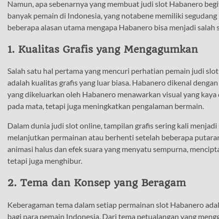
Namun, apa sebenarnya yang membuat judi slot Habanero begit
banyak pemain di Indonesia, yang notabene memiliki segudang 
beberapa alasan utama mengapa Habanero bisa menjadi salah sat
1.
Kualitas Grafis yang Mengagumkan
Salah satu hal pertama yang mencuri perhatian pemain judi sl
adalah kualitas grafis yang luar biasa. Habanero dikenal dengan
yang dikeluarkan oleh Habanero menawarkan visual yang kay
pada mata, tetapi juga meningkatkan pengalaman bermain.
Dalam dunia judi slot online, tampilan grafis sering kali menja
melanjutkan permainan atau berhenti setelah beberapa putaran
animasi halus dan efek suara yang menyatu sempurna, menci
tetapi juga menghibur.
2.
Tema dan Konsep yang Beragam
Keberagaman tema dalam setiap permainan slot Habanero adal
bagi para pemain Indonesia. Dari tema petualangan yang mengg