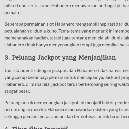
misteri dan cerita kuno, Habanero menawarkan berbagai piliha
pemain.
Beberapa permainan slot Habanero mengambil inspirasi dari du
petualangan di dunia kuno. Tema-tema yang menarik ini membe
memenangkan hadiah, tetapi juga tentang menjelajahi dunia lai
Habanero tidak hanya menyenangkan tetapi juga memikat secar
3.
Peluang Jackpot yang Menjanjikan
Judi slot identik dengan jackpot, dan Habanero tidak hanya m
yang cukup besar bagi pemain untuk mencapainya. Jackpot progr
Habanero, di mana nilai jackpot terus berkembang seiring wa
sangat besar.
Peluang untuk memenangkan jackpot ini menjadi faktor pendo
peruntungan mereka. Habanero menawarkan sistem yang transp
sehingga pemain merasa aman dan termotivasi untuk terus ber