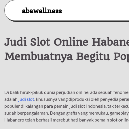
Skip
abawellness
to
content
Judi Slot Online Haban
Membuatnya Begitu Pop
Di balik hiruk-pikuk dunia perjudian online, ada sebuah feno
adalah
judi slot
, khususnya yang diproduksi oleh penyedia per
populer di kalangan para pemain judi slot Indonesia, tak terkec
sudah berpengalaman. Dengan grafis yang memukau, gameplay
Habanero telah berhasil merebut hati banyak pemain slot online 