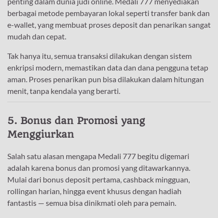
penting dalam dunia judi online. Medali 777 menyediakan
berbagai metode pembayaran lokal seperti transfer bank dan
e-wallet, yang membuat proses deposit dan penarikan sangat
mudah dan cepat.
Tak hanya itu, semua transaksi dilakukan dengan sistem
enkripsi modern, memastikan data dan dana pengguna tetap
aman. Proses penarikan pun bisa dilakukan dalam hitungan
menit, tanpa kendala yang berarti.
5. Bonus dan Promosi yang
Menggiurkan
Salah satu alasan mengapa Medali 777 begitu digemari
adalah karena bonus dan promosi yang ditawarkannya.
Mulai dari bonus deposit pertama, cashback mingguan,
rollingan harian, hingga event khusus dengan hadiah
fantastis — semua bisa dinikmati oleh para pemain.