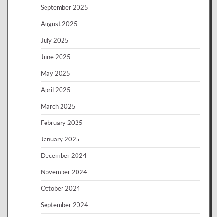
September 2025
August 2025
July 2025
June 2025
May 2025
April 2025
March 2025
February 2025
January 2025
December 2024
November 2024
October 2024
September 2024