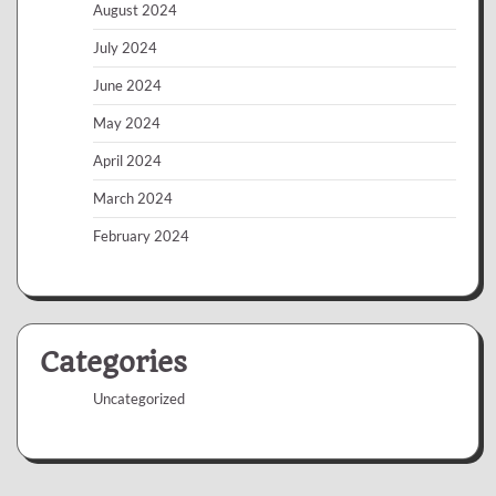
August 2024
July 2024
June 2024
May 2024
April 2024
March 2024
February 2024
Categories
Uncategorized