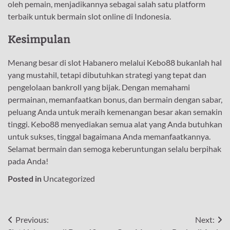
oleh pemain, menjadikannya sebagai salah satu platform
terbaik untuk bermain slot online di Indonesia.
Kesimpulan
Menang besar di slot Habanero melalui Kebo88 bukanlah hal
yang mustahil, tetapi dibutuhkan strategi yang tepat dan
pengelolaan bankroll yang bijak. Dengan memahami
permainan, memanfaatkan bonus, dan bermain dengan sabar,
peluang Anda untuk meraih kemenangan besar akan semakin
tinggi. Kebo88 menyediakan semua alat yang Anda butuhkan
untuk sukses, tinggal bagaimana Anda memanfaatkannya.
Selamat bermain dan semoga keberuntungan selalu berpihak
pada Anda!
Posted in
Uncategorized
Post
Previous:
Next: