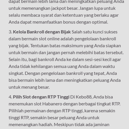
dapat bermain lebih lama dan meningkatkan peluang Anda
untuk memenangkan jackpot besar. Jangan lupa untuk
selalu membaca syarat dan ketentuan yang berlaku agar
Anda dapat memanfaatkan bonus dengan optimal.
Kelola Bankroll dengan Bijak
Salah satu kunci sukses
dalam bermain slot online adalah pengelolaan bankroll
yang bijak. Tentukan batas maksimum yang Anda siapkan
untuk bermain dan jangan pernah melebihi batas tersebut.
Selain itu, bagi bankroll Anda ke dalam sesi-sesi kecil agar
Anda tidak kehilangan semua uang Anda dalam waktu
singkat. Dengan pengelolaan bankroll yang tepat, Anda
bisa bermain lebih lama dan meningkatkan peluang Anda
untuk menang besar.
Pilih Slot dengan RTP Tinggi
Di Kebo88, Anda bisa
menemukan slot Habanero dengan berbagai tingkat RTP.
Pilihlah permainan dengan RTP tinggi, karena semakin
tinggi RTP, semakin besar peluang Anda untuk
memenangkan hadiah. Meskipun tidak ada jaminan