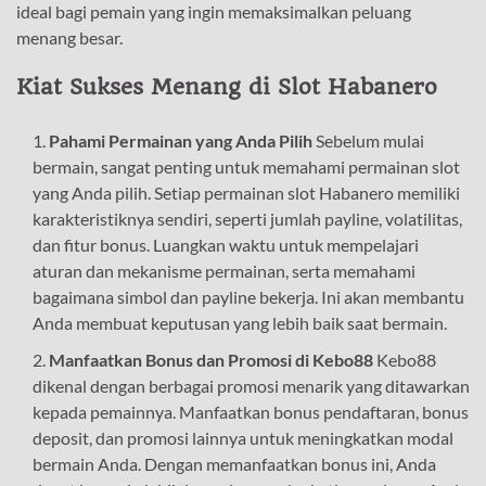
ideal bagi pemain yang ingin memaksimalkan peluang
menang besar.
Kiat Sukses Menang di Slot Habanero
Pahami Permainan yang Anda Pilih
Sebelum mulai
bermain, sangat penting untuk memahami permainan slot
yang Anda pilih. Setiap permainan slot Habanero memiliki
karakteristiknya sendiri, seperti jumlah payline, volatilitas,
dan fitur bonus. Luangkan waktu untuk mempelajari
aturan dan mekanisme permainan, serta memahami
bagaimana simbol dan payline bekerja. Ini akan membantu
Anda membuat keputusan yang lebih baik saat bermain.
Manfaatkan Bonus dan Promosi di Kebo88
Kebo88
dikenal dengan berbagai promosi menarik yang ditawarkan
kepada pemainnya. Manfaatkan bonus pendaftaran, bonus
deposit, dan promosi lainnya untuk meningkatkan modal
bermain Anda. Dengan memanfaatkan bonus ini, Anda