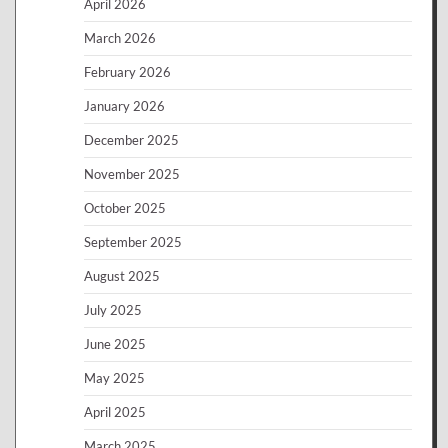
April 2026
March 2026
February 2026
January 2026
December 2025
November 2025
October 2025
September 2025
August 2025
July 2025
June 2025
May 2025
April 2025
March 2025