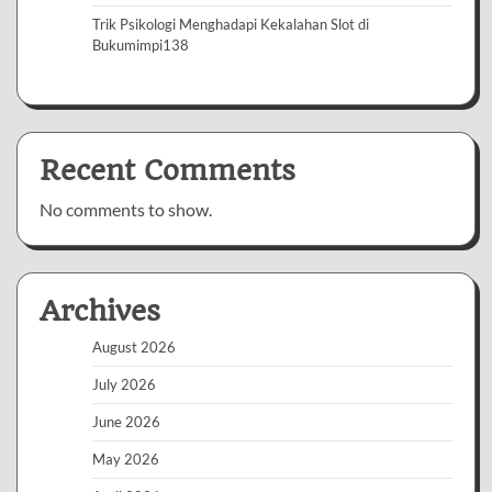
Trik Psikologi Menghadapi Kekalahan Slot di
Bukumimpi138
Recent Comments
No comments to show.
Archives
August 2026
July 2026
June 2026
May 2026