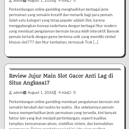
admin
August 1, 2026
4 min
0
Perkembangan online gambling menghadirkan berbagai jenis
permainan yang semakin kreatif dan menarik bagi para pemain.
Salah satu kategori yang tetap populer adalah Slot, karena
menggabungkan konsep sederhana dengan berbagai fitur modern
yang membuat pengalaman bermain terasa lebih interaktif. Banyak
pemain tertarik dengan game bertema unik yang memiliki simbol
khusus slot777 dan fitur tambahan, termasuk Truk […]
Uncategorized
Review Jujur Main Slot Gacor Anti Lag di
Situs Angkasa17
admin
August 1, 2026
4 min
0
Perkembangan online gambling membuat pengalaman bermain slot
semakin berubah dari waktu ke waktu. Jika sebelumnya pemain
hanya memperhatikan jenis permainan yang tersedia, kini banyak
faktor lain yang ikut menjadi pertimbangan, seperti kualitas
tampilan, kenyamanan akses, stabilitas sistem, dan kemudahan