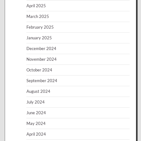
April 2025
March 2025
February 2025
January 2025
December 2024
November 2024
October 2024
September 2024
August 2024
July 2024
June 2024
May 2024
April 2024