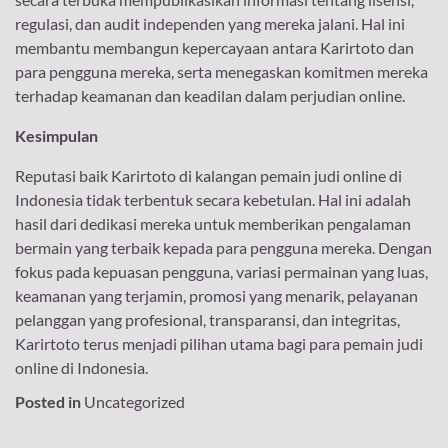
regulasi, dan audit independen yang mereka jalani. Hal ini
membantu membangun kepercayaan antara Karirtoto dan
para pengguna mereka, serta menegaskan komitmen mereka
terhadap keamanan dan keadilan dalam perjudian online.
Kesimpulan
Reputasi baik Karirtoto di kalangan pemain judi online di
Indonesia tidak terbentuk secara kebetulan. Hal ini adalah
hasil dari dedikasi mereka untuk memberikan pengalaman
bermain yang terbaik kepada para pengguna mereka. Dengan
fokus pada kepuasan pengguna, variasi permainan yang luas,
keamanan yang terjamin, promosi yang menarik, pelayanan
pelanggan yang profesional, transparansi, dan integritas,
Karirtoto terus menjadi pilihan utama bagi para pemain judi
online di Indonesia.
Posted in
Uncategorized