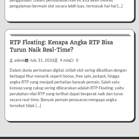
penggunaan. Dalam pembahasan kali ini, kita akan melihat
pengalaman bermain slot secara lebih luas, termasuk hal-hal […]
Uncategorized
RTP Floating: Kenapa Angka RTP Bisa
Turun Naik Real-Time?
admin
July 31, 2026
4 min
0
Dalam dunia permainan digital, istilah slot sering dikaitkan dengan
berbagai fitur menarik seperti bonus, free spin, jackpot, hingga
angka RTP yang menjadi perhatian banyak pemain. Salah satu
konsep yang cukup sering dibicarakan adalah RTP Floating, yaitu
perubahan nilai RTP yang terlihat dapat bergerak naik dan turun
secara real-time. Banyak pemain penasaran mengapa angka
tersebut tidak […]