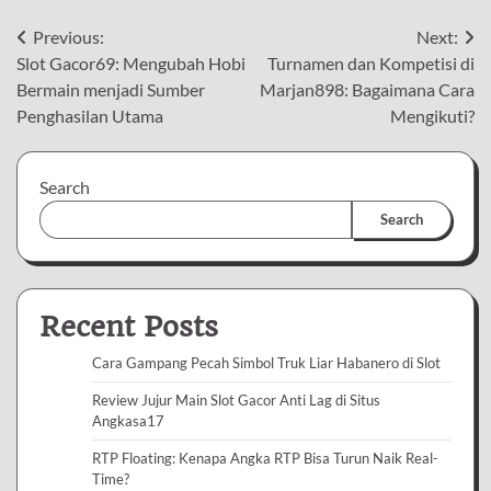
Post
Previous:
Next:
Slot Gacor69: Mengubah Hobi
Turnamen dan Kompetisi di
navigation
Bermain menjadi Sumber
Marjan898: Bagaimana Cara
Penghasilan Utama
Mengikuti?
Search
Search
Recent Posts
Cara Gampang Pecah Simbol Truk Liar Habanero di Slot
Review Jujur Main Slot Gacor Anti Lag di Situs
Angkasa17
RTP Floating: Kenapa Angka RTP Bisa Turun Naik Real-
Time?