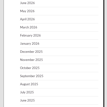
June 2026
May 2026
April 2026
March 2026
February 2026
January 2026
December 2025
November 2025
October 2025
September 2025
August 2025
July 2025
June 2025