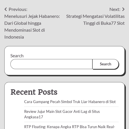
Post
Previous:
Next:
Menelusuri Jejak Habanero:
Strategi Mengatasi Volatilitas
navigation
Dari Global hingga
Tinggi di Buka77 Slot
Mendominasi Slot di
Indonesia​
Search
Search
Recent Posts
Cara Gampang Pecah Simbol Truk Liar Habanero di Slot
Review Jujur Main Slot Gacor Anti Lag di Situs
Angkasa17
RTP Floating: Kenapa Angka RTP Bisa Turun Naik Real-