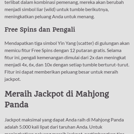
terlibat dalam kombinasi pemenang, mereka akan berubah
menjadi simbol liar (wild) untuk tumble berikutnya,
meningkatkan peluang Anda untuk menang.
​
Free Spins dan Pengali
Mendapatkan tiga simbol Yin Yang (scatter) di gulungan akan
memicu fitur Free Spins dengan 12 putaran gratis.
Selama
fitur ini, pengali kemenangan dimulai dari 2x dan meningkat
menjadi 4x, 6x, dan 10x dengan setiap tumble berturut-turut.
Fitur ini dapat memberikan peluang besar untuk meraih
jackpot.
​
Meraih Jackpot di Mahjong
Panda
Jackpot maksimal yang dapat Anda raih di Mahjong Panda
adalah 5.000 kali lipat dari taruhan Anda.
Untuk
meningkatkan peluang meraih jackpot, pertimbangkan tips