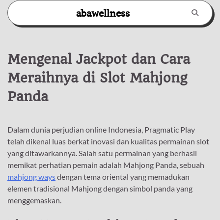
Skip
abawellness
to
content
Mengenal Jackpot dan Cara
Meraihnya di Slot Mahjong
Panda
Dalam dunia perjudian online Indonesia, Pragmatic Play
telah dikenal luas berkat inovasi dan kualitas permainan slot
yang ditawarkannya.
Salah satu permainan yang berhasil
memikat perhatian pemain adalah Mahjong Panda, sebuah
mahjong ways
dengan tema oriental yang memadukan
elemen tradisional Mahjong dengan simbol panda yang
menggemaskan.