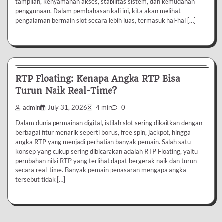
tampilan, kenyamanan akses, stabilitas sistem, dan kemudahan
penggunaan. Dalam pembahasan kali ini, kita akan melihat
pengalaman bermain slot secara lebih luas, termasuk hal-hal […]
Uncategorized
RTP Floating: Kenapa Angka RTP Bisa
Turun Naik Real-Time?
admin
July 31, 2026
4 min
0
Dalam dunia permainan digital, istilah slot sering dikaitkan dengan
berbagai fitur menarik seperti bonus, free spin, jackpot, hingga
angka RTP yang menjadi perhatian banyak pemain. Salah satu
konsep yang cukup sering dibicarakan adalah RTP Floating, yaitu
perubahan nilai RTP yang terlihat dapat bergerak naik dan turun
secara real-time. Banyak pemain penasaran mengapa angka
tersebut tidak […]