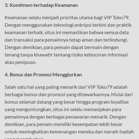
3. Komitmen terhadap Keamanan
Keamanan selalu menjadi prioritas utama bagi VIP Toko79.
Dengan menggunakan teknologi enkripsi terkini dan praktik
keamanan terbaik, situs ini memastikan bahwa semua data
dan transaksi para pemainnya tetap aman dan terlindungi.
Dengan demikian, para pemain dapat bermain dengan
tenang tanpa khawatir tentang risiko kebocoran informasi
atau penipuan.
4. Bonus dan Promosi Menggiurkan
Salah satu hal yang paling menarik dari VIP Toko79 adalah
berbagai bonus dan promosi yang ditawarkannya. Mulai dari
bonus selamat datang yang besar hingga program loyalitas
yang menguntungkan, situs ini selalu memanjakan para
pemainnya dengan berbagai penawaran menarik. Dengan
demikian, para pemain memiliki kesempatan lebih besar
untuk meningkatkan kemenangan mereka dan meraih hadiah
yang menggiurkan.