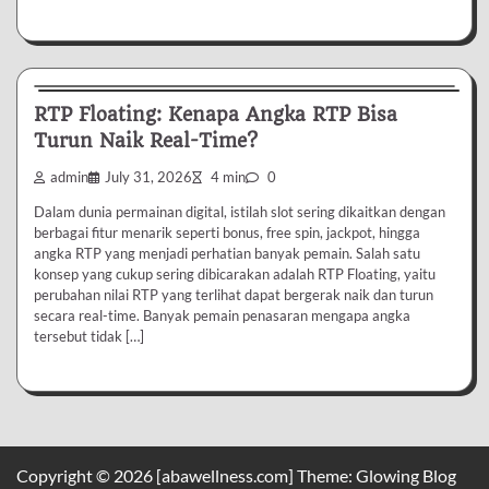
Uncategorized
RTP Floating: Kenapa Angka RTP Bisa
Turun Naik Real-Time?
admin
July 31, 2026
4 min
0
Dalam dunia permainan digital, istilah slot sering dikaitkan dengan
berbagai fitur menarik seperti bonus, free spin, jackpot, hingga
angka RTP yang menjadi perhatian banyak pemain. Salah satu
konsep yang cukup sering dibicarakan adalah RTP Floating, yaitu
perubahan nilai RTP yang terlihat dapat bergerak naik dan turun
secara real-time. Banyak pemain penasaran mengapa angka
tersebut tidak […]
Copyright © 2026 [abawellness.com] Theme: Glowing Blog