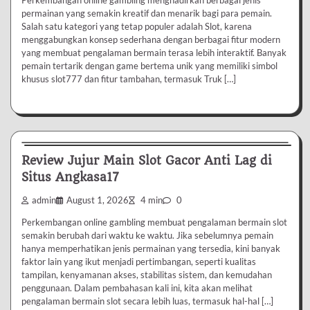
Perkembangan online gambling menghadirkan berbagai jenis
permainan yang semakin kreatif dan menarik bagi para pemain.
Salah satu kategori yang tetap populer adalah Slot, karena
menggabungkan konsep sederhana dengan berbagai fitur modern
yang membuat pengalaman bermain terasa lebih interaktif. Banyak
pemain tertarik dengan game bertema unik yang memiliki simbol
khusus slot777 dan fitur tambahan, termasuk Truk […]
Uncategorized
Review Jujur Main Slot Gacor Anti Lag di
Situs Angkasa17
admin
August 1, 2026
4 min
0
Perkembangan online gambling membuat pengalaman bermain slot
semakin berubah dari waktu ke waktu. Jika sebelumnya pemain
hanya memperhatikan jenis permainan yang tersedia, kini banyak
faktor lain yang ikut menjadi pertimbangan, seperti kualitas
tampilan, kenyamanan akses, stabilitas sistem, dan kemudahan
penggunaan. Dalam pembahasan kali ini, kita akan melihat
pengalaman bermain slot secara lebih luas, termasuk hal-hal […]