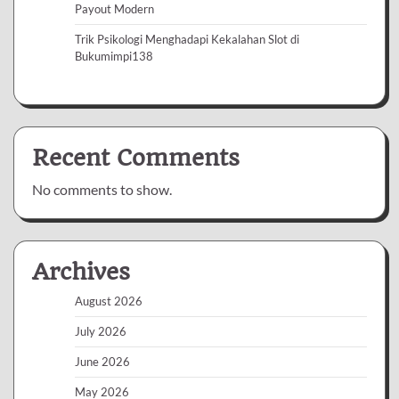
Payout Modern
Trik Psikologi Menghadapi Kekalahan Slot di
Bukumimpi138
Recent Comments
No comments to show.
Archives
August 2026
July 2026
June 2026
May 2026