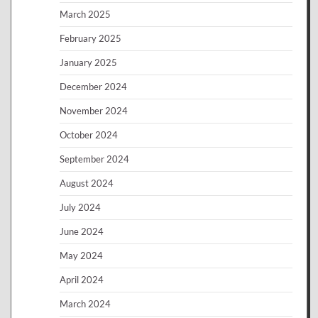
March 2025
February 2025
January 2025
December 2024
November 2024
October 2024
September 2024
August 2024
July 2024
June 2024
May 2024
April 2024
March 2024