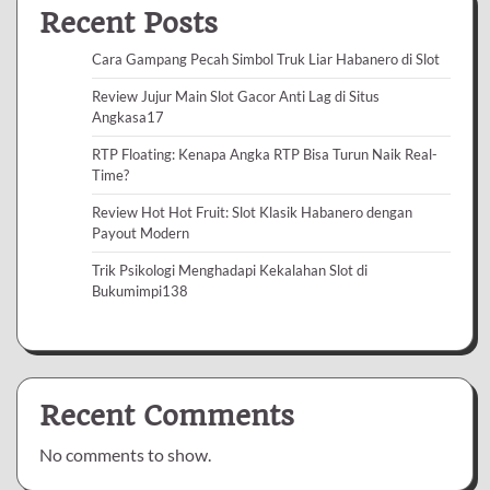
Recent Posts
Cara Gampang Pecah Simbol Truk Liar Habanero di Slot
Review Jujur Main Slot Gacor Anti Lag di Situs
Angkasa17
RTP Floating: Kenapa Angka RTP Bisa Turun Naik Real-
Time?
Review Hot Hot Fruit: Slot Klasik Habanero dengan
Payout Modern
Trik Psikologi Menghadapi Kekalahan Slot di
Bukumimpi138
Recent Comments
No comments to show.