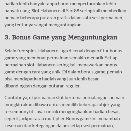
hadiah lebih banyak tanpa harus mempertaruhkan lebih
banyak uang. Slot Habanero di Slot88 sering kali memberikan
pemain beberapa putaran gratis dalam satu sesi permainan,
yang tentunya sangat menguntungkan.
3.
Bonus Game yang Menguntungkan
Selain free spins, Habanero juga dikenal dengan fitur bonus
game yang membuat permainan semakin menarik. Setiap
permainan slot Habanero sering kali menawarkan bonus
game dengan cara yang unik. Di dalam bonus game, pemain
bisa mendapatkan hadiah yang jauh lebih besar
dibandingkan dengan putaran reguler.
Contohnya, di permainan slot bertema petualangan, pemain
mungkin akan dibawa untuk memilih beberapa objek yang
tersembunyi di layar untuk mengungkapkan hadiah besar,
seperti jackpot atau multiplier. Bonus game ini menambah
keseruan dan ketegangan dalam setiap sesi permainan,