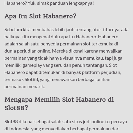
Habanero? Yuk, simak panduan lengkapnya!
Apa Itu Slot Habanero?
Sebelum kita membahas lebih jauh tentang fitur-fiturnya, ada
baiknya kita mengenal dulu apa itu Habanero. Habanero
adalah salah satu penyedia permainan slot terkemuka di
dunia perjudian online. Mereka dikenal karena menyajikan
permainan yang tidak hanya visualnya memukau, tapi juga
memiliki gameplay yang seru dan penuh tantangan. Slot
Habanero dapat ditemukan di banyak platform perjudian,
termasuk Slot88, yang menawarkan berbagai pilihan
permainan menarik.
Mengapa Memilih Slot Habanero di
Slot88?
Slot88 dikenal sebagai salah satu situs judi online terpercaya
di Indonesia, yang menyediakan berbagai permainan dari