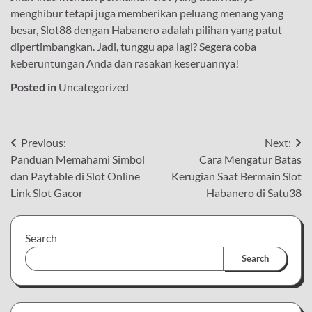
menghibur tetapi juga memberikan peluang menang yang
besar, Slot88 dengan Habanero adalah pilihan yang patut
dipertimbangkan. Jadi, tunggu apa lagi? Segera coba
keberuntungan Anda dan rasakan keseruannya!
Posted in
Uncategorized
Post
Previous:
Next:
Panduan Memahami Simbol
Cara Mengatur Batas
navigation
dan Paytable di Slot Online
Kerugian Saat Bermain Slot
Link Slot Gacor
Habanero di Satu38
Search
Search