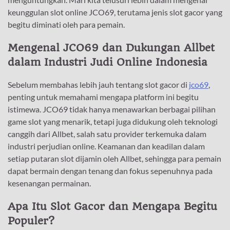
keunggulan slot online JCO69, terutama jenis slot gacor yang
begitu diminati oleh para pemain.
Mengenal JCO69 dan Dukungan Allbet
dalam Industri Judi Online Indonesia
Sebelum membahas lebih jauh tentang slot gacor di
jco69
,
penting untuk memahami mengapa platform ini begitu
istimewa. JCO69 tidak hanya menawarkan berbagai pilihan
game slot yang menarik, tetapi juga didukung oleh teknologi
canggih dari Allbet, salah satu provider terkemuka dalam
industri perjudian online. Keamanan dan keadilan dalam
setiap putaran slot dijamin oleh Allbet, sehingga para pemain
dapat bermain dengan tenang dan fokus sepenuhnya pada
kesenangan permainan.
Apa Itu Slot Gacor dan Mengapa Begitu
Populer?