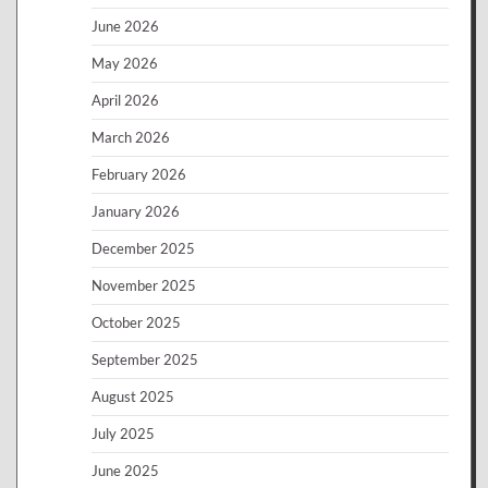
June 2026
May 2026
April 2026
March 2026
February 2026
January 2026
December 2025
November 2025
October 2025
September 2025
August 2025
July 2025
June 2025