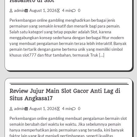
Habanero di Slot
admin
August 1, 2026
4 min
0
Perkembangan online gambling menghadirkan berbagai jenis
permainan yang semakin kreatif dan menarik bagi para pemain.
Salah satu kategori yang tetap populer adalah Slot, karena
menggabungkan konsep sederhana dengan berbagai fitur modern
yang membuat pengalaman bermain terasa lebih interaktif. Banyak
pemain tertarik dengan game bertema unik yang memiliki simbol
khusus slot777 dan fitur tambahan, termasuk Truk […]
Uncategorized
Review Jujur Main Slot Gacor Anti Lag di
Situs Angkasa17
admin
August 1, 2026
4 min
0
Perkembangan online gambling membuat pengalaman bermain slot
semakin berubah dari waktu ke waktu. Jika sebelumnya pemain
hanya memperhatikan jenis permainan yang tersedia, kini banyak
faktor lain yang ikut menjadi pertimbangan, seperti kualitas