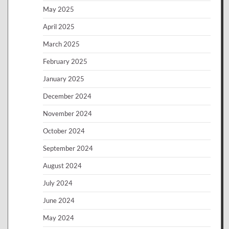
May 2025
April 2025
March 2025
February 2025
January 2025
December 2024
November 2024
October 2024
September 2024
August 2024
July 2024
June 2024
May 2024