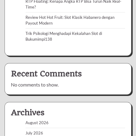
RTP Floating: Kenapa Angka RTP Bisa Turun Naik Real-
Time?
Review Hot Hot Fruit: Slot Klasik Habanero dengan
Payout Modern
Trik Psikologi Menghadapi Kekalahan Slot di
Bukumimpi138
Recent Comments
No comments to show.
Archives
August 2026
July 2026