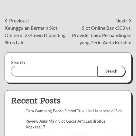
Post
Previous:
Next:
Keunggulan Bermain Slot
Slot Online Bank303 vs.
navigation
Online di 2x45win Dibanding
Provider Lain: Perbandingan
Situs Lain
yang Perlu Anda Ketahui
Search
Search
Recent Posts
Cara Gampang Pecah Simbol Truk Liar Habanero di Slot
Review Jujur Main Slot Gacor Anti Lag di Situs
Angkasa17