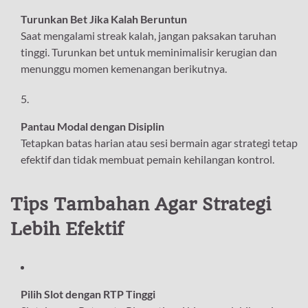
Turunkan Bet Jika Kalah Beruntun
Saat mengalami streak kalah, jangan paksakan taruhan
tinggi. Turunkan bet untuk meminimalisir kerugian dan
menunggu momen kemenangan berikutnya.
Pantau Modal dengan Disiplin
Tetapkan batas harian atau sesi bermain agar strategi tetap
efektif dan tidak membuat pemain kehilangan kontrol.
Tips Tambahan Agar Strategi
Lebih Efektif
Pilih Slot dengan RTP Tinggi