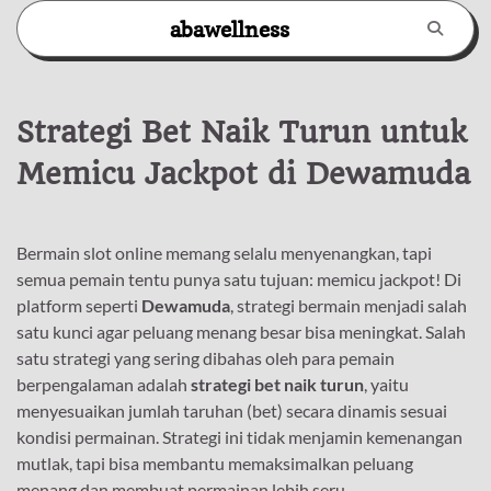
Skip
abawellness
to
content
Strategi Bet Naik Turun untuk
Memicu Jackpot di Dewamuda
Bermain slot online memang selalu menyenangkan, tapi
semua pemain tentu punya satu tujuan: memicu jackpot! Di
platform seperti
Dewamuda
, strategi bermain menjadi salah
satu kunci agar peluang menang besar bisa meningkat. Salah
satu strategi yang sering dibahas oleh para pemain
berpengalaman adalah
strategi bet naik turun
, yaitu
menyesuaikan jumlah taruhan (bet) secara dinamis sesuai
kondisi permainan. Strategi ini tidak menjamin kemenangan
mutlak, tapi bisa membantu memaksimalkan peluang
menang dan membuat permainan lebih seru