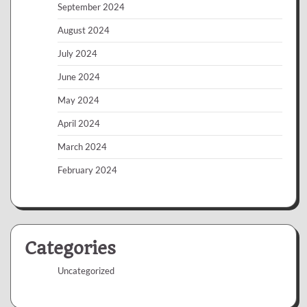
September 2024
August 2024
July 2024
June 2024
May 2024
April 2024
March 2024
February 2024
Categories
Uncategorized