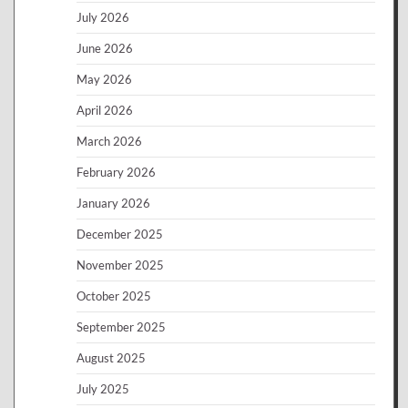
July 2026
June 2026
May 2026
April 2026
March 2026
February 2026
January 2026
December 2025
November 2025
October 2025
September 2025
August 2025
July 2025