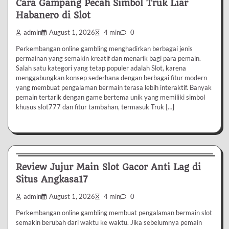
Cara Gampang Pecah Simbol Truk Liar
Habanero di Slot
admin
August 1, 2026
4 min
0
Perkembangan online gambling menghadirkan berbagai jenis
permainan yang semakin kreatif dan menarik bagi para pemain.
Salah satu kategori yang tetap populer adalah Slot, karena
menggabungkan konsep sederhana dengan berbagai fitur modern
yang membuat pengalaman bermain terasa lebih interaktif. Banyak
pemain tertarik dengan game bertema unik yang memiliki simbol
khusus slot777 dan fitur tambahan, termasuk Truk […]
Uncategorized
Review Jujur Main Slot Gacor Anti Lag di
Situs Angkasa17
admin
August 1, 2026
4 min
0
Perkembangan online gambling membuat pengalaman bermain slot
semakin berubah dari waktu ke waktu. Jika sebelumnya pemain