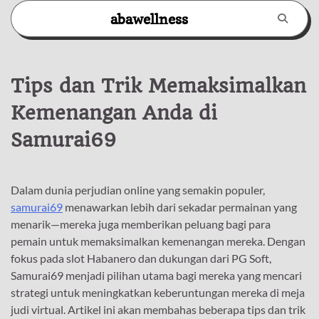
Skip
abawellness
to
content
Tips dan Trik Memaksimalkan
Kemenangan Anda di
Samurai69
Dalam dunia perjudian online yang semakin populer,
samurai69
menawarkan lebih dari sekadar permainan yang
menarik—mereka juga memberikan peluang bagi para
pemain untuk memaksimalkan kemenangan mereka. Dengan
fokus pada slot Habanero dan dukungan dari PG Soft,
Samurai69 menjadi pilihan utama bagi mereka yang mencari
strategi untuk meningkatkan keberuntungan mereka di meja
judi virtual. Artikel ini akan membahas beberapa tips dan trik