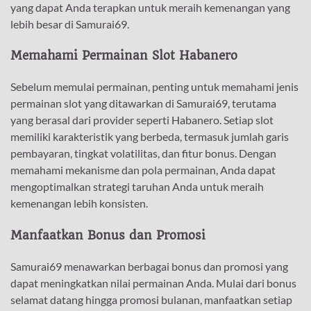
yang dapat Anda terapkan untuk meraih kemenangan yang
lebih besar di Samurai69.
Memahami Permainan Slot Habanero
Sebelum memulai permainan, penting untuk memahami jenis
permainan slot yang ditawarkan di Samurai69, terutama
yang berasal dari provider seperti Habanero. Setiap slot
memiliki karakteristik yang berbeda, termasuk jumlah garis
pembayaran, tingkat volatilitas, dan fitur bonus. Dengan
memahami mekanisme dan pola permainan, Anda dapat
mengoptimalkan strategi taruhan Anda untuk meraih
kemenangan lebih konsisten.
Manfaatkan Bonus dan Promosi
Samurai69 menawarkan berbagai bonus dan promosi yang
dapat meningkatkan nilai permainan Anda. Mulai dari bonus
selamat datang hingga promosi bulanan, manfaatkan setiap