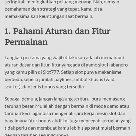
sering kali meningkatkan peluang menang. Nah, dengan
pemahaman dan strategi yang tepat, kamu bisa
memaksimalkan keuntungan saat bermain.
1. Pahami Aturan dan Fitur
Permainan
Langkah pertama yang wajib dilakukan adalah memahami
aturan dasar dan fitur-fitur yang ada di game slot Habanero
yang kamu pilih di Slot777. Setiap slot punya mekanisme
berbeda, seperti jumlah paylines, simbol khusus (wild,
scatter), dan jenis bonus yang tersedia.
Sebagai pemula, jangan langsung terburu-buru memasang
taruhan besar. Mulailah dengan bermain di mode demo atau
taruhan kecil agar bisa mengenali cara kerja mesin slot dan
bagaimana fitur bonus aktif. Ini juga mencegah kerugian yang
tidak perlu dan membuat kamu lebih siap saat mulai bermain
dengan taruhan sesungguhnya.