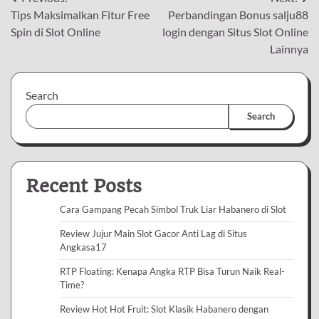
Post
Tips Maksimalkan Fitur Free
Perbandingan Bonus salju88
navigation
Spin di Slot Online
login dengan Situs Slot Online
Lainnya
Search
Search
Recent Posts
Cara Gampang Pecah Simbol Truk Liar Habanero di Slot
Review Jujur Main Slot Gacor Anti Lag di Situs
Angkasa17
RTP Floating: Kenapa Angka RTP Bisa Turun Naik Real-
Time?
Review Hot Hot Fruit: Slot Klasik Habanero dengan