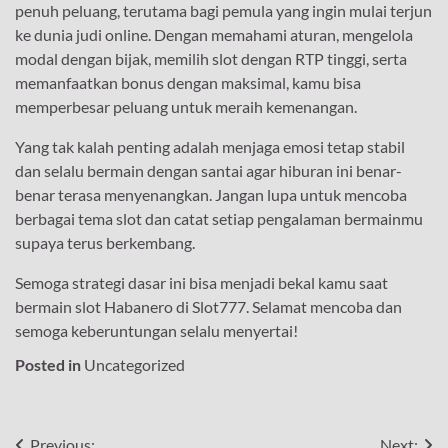
penuh peluang, terutama bagi pemula yang ingin mulai terjun
ke dunia judi online. Dengan memahami aturan, mengelola
modal dengan bijak, memilih slot dengan RTP tinggi, serta
memanfaatkan bonus dengan maksimal, kamu bisa
memperbesar peluang untuk meraih kemenangan.
Yang tak kalah penting adalah menjaga emosi tetap stabil
dan selalu bermain dengan santai agar hiburan ini benar-
benar terasa menyenangkan. Jangan lupa untuk mencoba
berbagai tema slot dan catat setiap pengalaman bermainmu
supaya terus berkembang.
Semoga strategi dasar ini bisa menjadi bekal kamu saat
bermain slot Habanero di Slot777. Selamat mencoba dan
semoga keberuntungan selalu menyertai!
Posted in
Uncategorized
Previous:
Next: