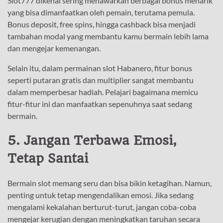
Slot777 dikenal sering menawarkan berbagai bonus menarik
yang bisa dimanfaatkan oleh pemain, terutama pemula.
Bonus deposit, free spins, hingga cashback bisa menjadi
tambahan modal yang membantu kamu bermain lebih lama
dan mengejar kemenangan.
Selain itu, dalam permainan slot Habanero, fitur bonus
seperti putaran gratis dan multiplier sangat membantu
dalam memperbesar hadiah. Pelajari bagaimana memicu
fitur-fitur ini dan manfaatkan sepenuhnya saat sedang
bermain.
5. Jangan Terbawa Emosi,
Tetap Santai
Bermain slot memang seru dan bisa bikin ketagihan. Namun,
penting untuk tetap mengendalikan emosi. Jika sedang
mengalami kekalahan berturut-turut, jangan coba-coba
mengejar kerugian dengan meningkatkan taruhan secara