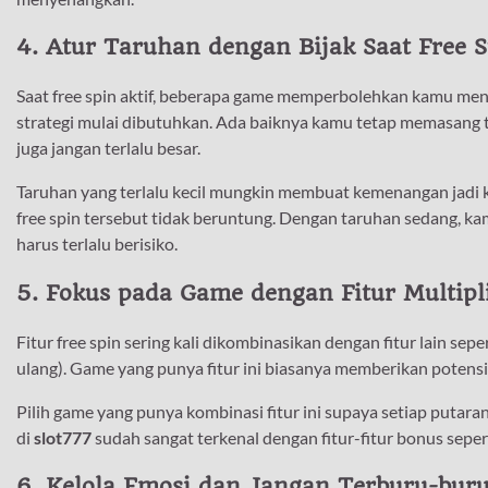
4. Atur Taruhan dengan Bijak Saat Free 
Saat free spin aktif, beberapa game memperbolehkan kamu menga
strategi mulai dibutuhkan. Ada baiknya kamu tetap memasang ta
juga jangan terlalu besar.
Taruhan yang terlalu kecil mungkin membuat kemenangan jadi kec
free spin tersebut tidak beruntung. Dengan taruhan sedang,
harus terlalu berisiko.
5. Fokus pada Game dengan Fitur Multipl
Fitur free spin sering kali dikombinasikan dengan fitur lain se
ulang). Game yang punya fitur ini biasanya memberikan potensi
Pilih game yang punya kombinasi fitur ini supaya setiap putara
di
slot777
sudah sangat terkenal dengan fitur-fitur bonus seperti
6. Kelola Emosi dan Jangan Terburu-bur