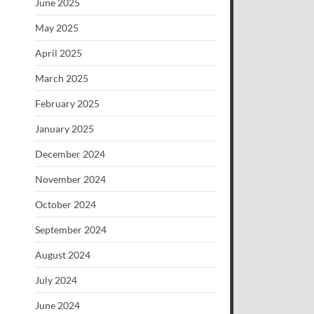
June 2025
May 2025
April 2025
March 2025
February 2025
January 2025
December 2024
November 2024
October 2024
September 2024
August 2024
July 2024
June 2024