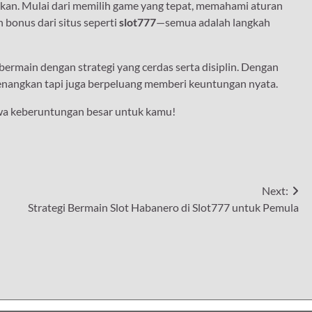
ikan. Mulai dari memilih game yang tepat, memahami aturan
 bonus dari situs seperti
slot777
—semua adalah langkah
ermain dengan strategi yang cerdas serta disiplin. Dengan
nyenangkan tapi juga berpeluang memberi keuntungan nyata.
wa keberuntungan besar untuk kamu!
Next:
Strategi Bermain Slot Habanero di Slot777 untuk Pemula