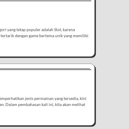
ri yang tetap populer adalah Slot, karena
tertarik dengan game bertema unik yang memiliki
perhatikan jenis permainan yang tersedia, kini
an. Dalam pembahasan kali ini, kita akan melihat