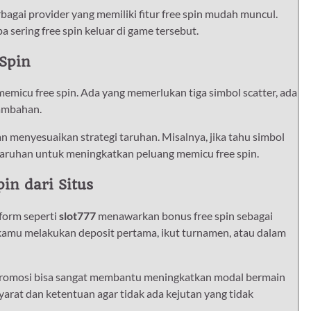
agai provider yang memiliki fitur free spin mudah muncul.
sering free spin keluar di game tersebut.
Spin
memicu free spin. Ada yang memerlukan tiga simbol scatter, ada
tambahan.
 menyesuaikan strategi taruhan. Misalnya, jika tahu simbol
taruhan untuk meningkatkan peluang memicu free spin.
in dari Situs
tform seperti
slot777
menawarkan bonus free spin sebagai
t kamu melakukan deposit pertama, ikut turnamen, atau dalam
i promosi bisa sangat membantu meningkatkan modal bermain
rat dan ketentuan agar tidak ada kejutan yang tidak