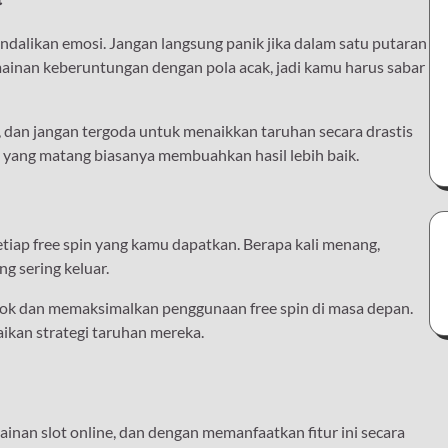
ndalikan emosi. Jangan langsung panik jika dalam satu putaran
ainan keberuntungan dengan pola acak, jadi kamu harus sabar
, dan jangan tergoda untuk menaikkan taruhan secara drastis
i yang matang biasanya membuahkan hasil lebih baik.
 setiap free spin yang kamu dapatkan. Berapa kali menang,
g sering keluar.
cok dan memaksimalkan penggunaan free spin di masa depan.
kan strategi taruhan mereka.
mainan slot online, dan dengan memanfaatkan fitur ini secara